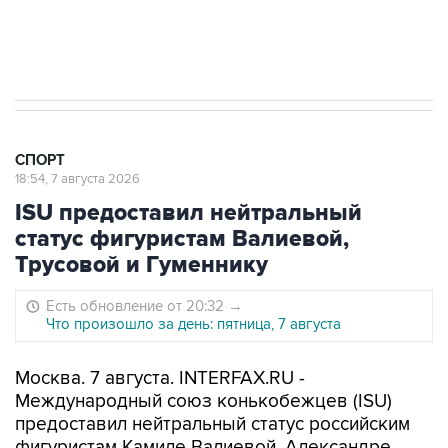
7 августа 15:22
У ведущих гимнасток России возникли
проблемы с визами в Хорватию на ЧЕ
СПОРТ
18:54, 7 августа 2026
ISU предоставил нейтральный
статус фигуристам Валиевой,
Трусовой и Гуменнику
Есть обновление от 20:32
→
Что произошло за день: пятница, 7 августа
Москва. 7 августа. INTERFAX.RU -
Международный союз конькобежцев (ISU)
предоставил нейтральный статус российским
фигуристам Камиле Валиевой, Александре