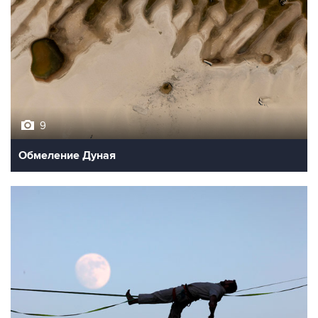
9
Обмеление Дуная