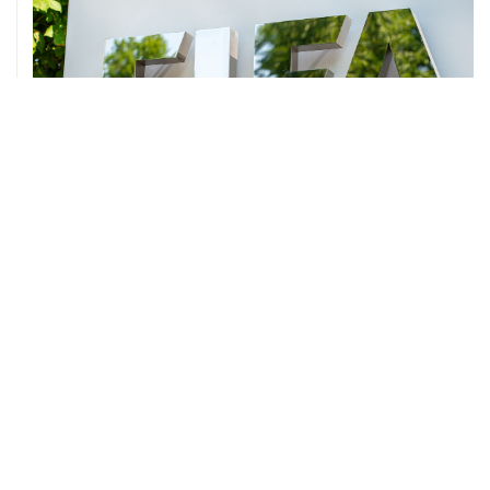
01 августа, 15:00
УЕФА заявил, что потерял доверие к Инфантино как к
президенту ФИФА