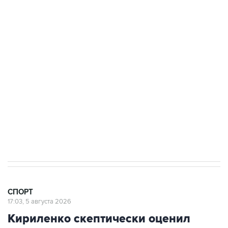
Купить подписку на профессиональную ленту
Подписаться на рассылку главных новостей сайта
Получать оперативные новости в официальном
канале
СПОРТ
17:03, 5 августа 2026
Кириленко скептически оценил