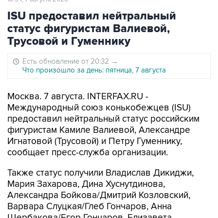
ISU предоставил нейтральный
статус фигуристам Валиевой,
Трусовой и Гуменнику
Есть обновление от 20:32
→
Что произошло за день: пятница, 7 августа
Москва. 7 августа. INTERFAX.RU -
Международный союз конькобежцев (ISU)
предоставил нейтральный статус российским
фигуристам Камиле Валиевой, Александре
Игнатовой (Трусовой) и Петру Гуменнику,
сообщает пресс-служба организации.
Также статус получили Владислав Дикиджи,
Мария Захарова, Дина Хуснутдинова,
Александра Бойкова/Дмитрий Козловский,
Варвара Слуцкая/Глеб Гончаров, Анна
Щербакова/Егор Гончаров, Елизавета