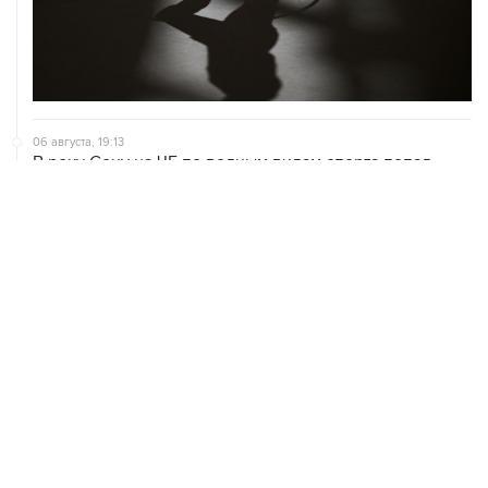
06 августа, 19:13
В реку Сену на ЧЕ по водным видам спорта попал
бензин