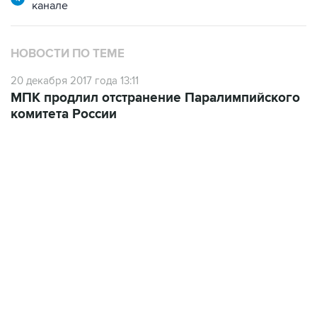
канале
НОВОСТИ ПО ТЕМЕ
20 декабря 2017 года 13:11
МПК продлил отстранение Паралимпийского
комитета России
19:33, 7 августа 2026
Есть обновление от 20:32
→
Что произошло за день: пятница, 7 августа