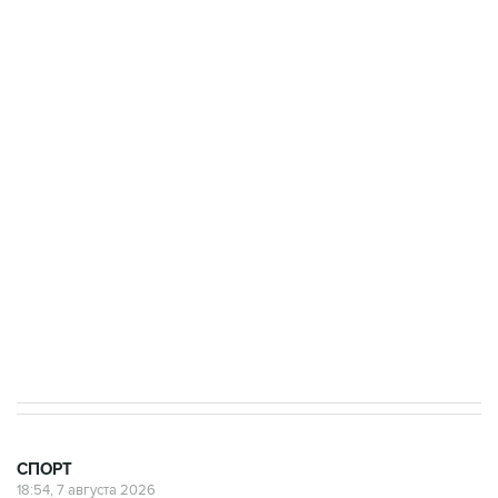
Купить подписку на профессиональную ленту
Подписаться на рассылку главных новостей сайта
Получать оперативные новости в официальном
канале
7 августа 15:22
У ведущих гимнасток России возникли
проблемы с визами в Хорватию на ЧЕ
СПОРТ
18:54, 7 августа 2026