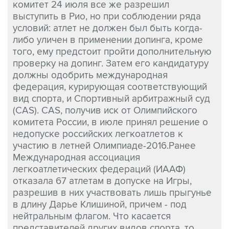
комитет 24 июля все же разрешил
выступить в Рио, но при соблюдении ряда
условий: атлет не должен был быть когда-
либо уличен в применении допинга, кроме
того, ему предстоит пройти дополнительную
проверку на допинг. Затем его кандидатуру
должны одобрить международная
федерация, курирующая соответствующий
вид спорта, и Спортивный арбитражный суд
(CAS). CAS, получив иск от Олимпийского
комитета России, в июле принял решение о
недопуске российских легкоатлетов к
участию в летней Олимпиаде-2016.Ранее
Международная ассоциация
легкоатлетических федераций (ИААФ)
отказала 67 атлетам в допуске на Игры,
разрешив в них участвовать лишь прыгунье
в длину Дарье Клишиной, причем - под
нейтральным флагом. Что касается
представителей других видов спорта, то