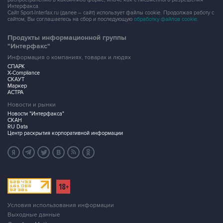
Интерфакса.
Сайт Sport-Interfax.ru (далее – сайт) использует файлы cookie. Продолжая работу с
сайтом, Вы соглашаетесь на сбор и последующую
обработку файлов cookie
.
Продукты информационной группы
"Интерфакс"
Информация о компаниях, товарах и людях
СПАРК
X-Compliance
СКАУТ
Маркер
АСТРА
Новости и рынки
Новости "Интерфакса"
СКАН
RU Data
Центр раскрытия корпоративной информации
Условия использования информации
Выходные данные