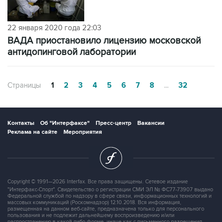
22 января 2020 года 22:03
ВАДА приостановило лицензию московской
антидопинговой лаборатории
Страницы
1
2
3
4
5
6
7
8
...
32
Контакты
Об "Интерфаксе"
Пресс-центр
Вакансии
Реклама на сайте
Мероприятия
Copyright © 1991—2026 Interfax. Все права защищены. Сетевое издание
"Интерфакс-Спорт". Свидетельство о регистрации СМИ ЭЛ № ФС77-73907 выдано
Федеральной службой по надзору в сфере связи, информационных технологий и
массовых коммуникаций (Роскомнадзор) 12.10.2018. Вся информация,
размещенная на данном веб-сайте, предназначена только для персонального
пользования и не подлежит дальнейшему воспроизведению и/или
распространению в какой-либо форме, иначе как с письменного разрешения