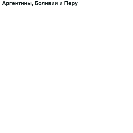
и Аргентины, Боливии и Перу
 за день: пятница, 7 августа