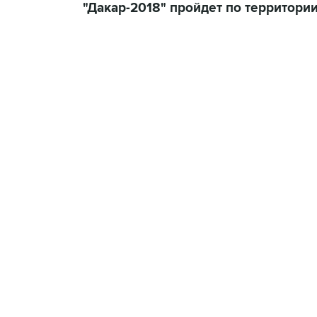
"Дакар-2018" пройдет по территори
19:33, 7 августа 2026
Есть обновление от 20:32
→
Что произошло