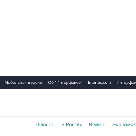
Мобильная версия
Об "Интерфаксе"
Interfax.com
Интерфак
Главное
В России
В мире
Экономик