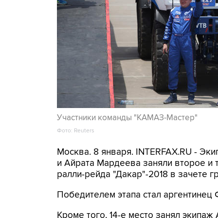
Участники команды "КАМАЗ-Мастер"
Фото: Reuters
Москва. 8 января. INTERFAX.RU - Эк
и Айрата Мардеева заняли второе и т
ралли-рейда "Дакар"-2018 в зачете г
Победителем этапа стал аргентинец Ф
Кроме того, 14-е место занял экипаж