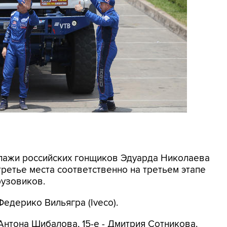
ипажи российских гонщиков Эдуарда Николаева
ретье места соответственно на третьем этапе
рузовиков.
едерико Вильягра (Iveco).
 Антона Шибалова, 15-е - Дмитрия Сотникова.