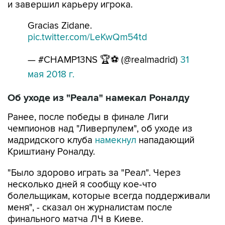
и завершил карьеру игрока.
Gracias Zidane.
pic.twitter.com/LeKwQm54td
— #CHAMP13NS 🏆⚽️ (@realmadrid)
31
мая 2018 г.
Об уходе из "Реала" намекал Роналду
Ранее, после победы в финале Лиги
чемпионов над "Ливерпулем", об уходе из
мадридского клуба
намекнул
нападающий
Криштиану Роналду.
"Было здорово играть за "Реал". Через
несколько дней я сообщу кое-что
болельщикам, которые всегда поддерживали
меня", - сказал он журналистам после
финального матча ЛЧ в Киеве.