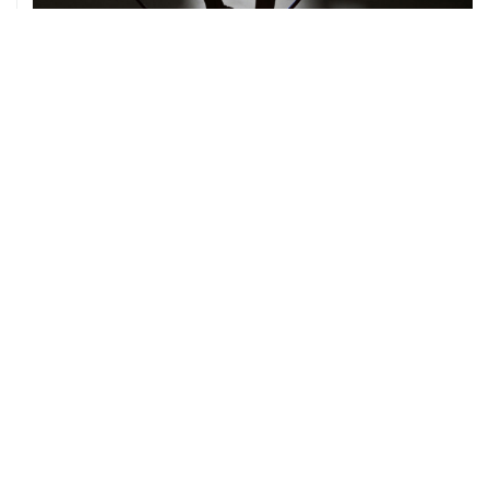
06 августа, 19:13
В реку Сену на ЧЕ по водным видам спорта попал
бензин