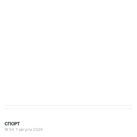
Купить подписку на профессиональную ленту
Подписаться на рассылку главных новостей сайта
Получать оперативные новости в официальном
канале
7 августа 15:22
У ведущих гимнасток России возникли
проблемы с визами в Хорватию на ЧЕ
СПОРТ
18:54, 7 августа 2026