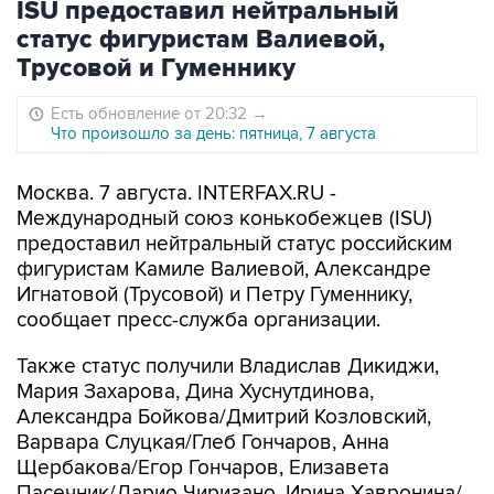
ISU предоставил нейтральный
статус фигуристам Валиевой,
Трусовой и Гуменнику
Есть обновление от 20:32
→
Что произошло за день: пятница, 7 августа
Москва. 7 августа. INTERFAX.RU -
Международный союз конькобежцев (ISU)
предоставил нейтральный статус российским
фигуристам Камиле Валиевой, Александре
Игнатовой (Трусовой) и Петру Гуменнику,
сообщает пресс-служба организации.
Также статус получили Владислав Дикиджи,
Мария Захарова, Дина Хуснутдинова,
Александра Бойкова/Дмитрий Козловский,
Варвара Слуцкая/Глеб Гончаров, Анна
Щербакова/Егор Гончаров, Елизавета
Пасечник/Дарио Чиризано, Ирина Хавронина/