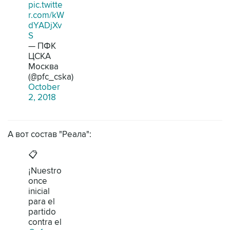
pic.twitte
r.com/kW
dYADjXv
S
— ПФК
ЦСКА
Москва
(@pfc_cska)
October
2, 2018
А вот состав "Реала":
📋
¡Nuestro
once
inicial
para el
partido
contra el