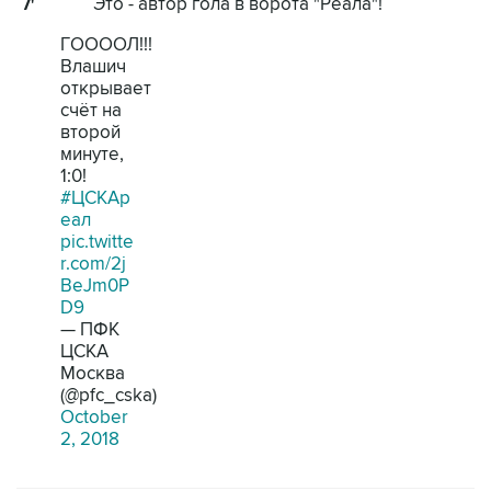
Это - автор гола в ворота "Реала"!
7'
ГООООЛ!!!
Влашич
открывает
счёт на
второй
минуте,
1:0!
#ЦСКАр
еал
pic.twitte
r.com/2j
BeJm0P
D9
— ПФК
ЦСКА
Москва
(@pfc_cska)
October
2, 2018