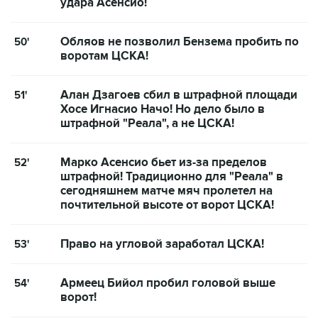
удара Асенсио!
Обляов не позволил Бензема пробить по
50'
воротам ЦСКА!
Алан Дзагоев сбил в штрафной площади
51'
Хосе Игнасио Начо! Но дело было в
штрафной "Реала", а не ЦСКА!
Марко Асенсио бьет из-за пределов
52'
штрафной! Традиционно для "Реала" в
сегодняшнем матче мяч пролетел на
почтительной высоте от ворот ЦСКА!
Право на угловой заработал ЦСКА!
53'
Армеец Бийол пробил головой выше
54'
ворот!