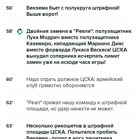
Бензема бьет с полукруга штрафной!
56'
Выше ворот!
Двойная замена в "Реале": полузащитник
58'
Лука Модрич вместо полузащитника
Каземиро, нападающий Мариано Диас
вместо форварда Лукаса Васкеса! ЦСКА
вынудил соперника исчерпать лимит
замен уже на исходе часа игры!
Надо отдать должное ЦСКА: армейский
60'
клуб грамотно обороняется
"Реал" прижал нашу команду к штрафной
62'
площади, но удар нанести не может.
Несколько рикошетов в штрафной
63'
площади ЦСКА. Попытался пробить
Бензема - попал в ногу защитника