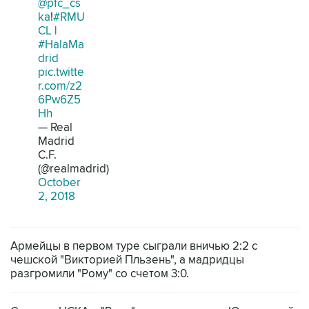
@pfc_cs
ka
!
#RMU
CL
|
#HalaMa
drid
pic.twitte
r.com/z2
6Pw6Z5
Hh
— Real
Madrid
C.F.
(@realmadrid)
October
2, 2018
Армейцы в первом туре сыграли вничью 2:2 с
чешской "Викторией Пльзень", а мадридцы
разгромили "Рому" со счетом 3:0.