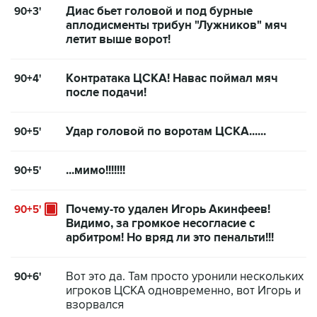
Диас бьет головой и под бурные
90+3'
аплодисменты трибун "Лужников" мяч
летит выше ворот!
Контратака ЦСКА! Навас поймал мяч
90+4'
после подачи!
Удар головой по воротам ЦСКА......
90+5'
...мимо!!!!!!!
90+5'
Почему-то удален Игорь Акинфеев!
90+5'
Видимо, за громкое несогласие с
арбитром! Но вряд ли это пенальти!!!
Вот это да. Там просто уронили нескольких
90+6'
игроков ЦСКА одновременно, вот Игорь и
взорвался