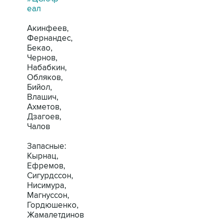
еал
Акинфеев,
Фернандес,
Бекао,
Чернов,
Набабкин,
Обляков,
Бийол,
Влашич,
Ахметов,
Дзагоев,
Чалов
Запасные:
Кырнац,
Ефремов,
Сигурдссон,
Нисимура,
Магнуссон,
Гордюшенко,
Жамалетдинов