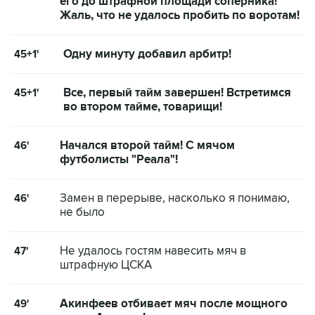
его до штрафной площади соперника!
Жаль, что не удалось пробить по воротам!
Одну минуту добавил арбитр!
45+1'
Все, первый тайм завершен! Встретимся
45+1'
во втором тайме, товарищи!
Начался второй тайм! С мячом
46'
футболисты "Реала"!
Замен в перерыве, насколько я понимаю,
46'
не было
Не удалось гостям навесить мяч в
47'
штрафную ЦСКА
Акинфеев отбивает мяч после мощного
49'