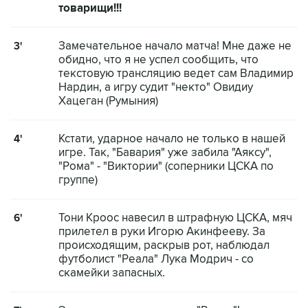
товарищи!!!
Замечательное начало матча! Мне даже не
3'
обидно, что я не успел сообщить, что
текстовую трансляцию ведет сам Владимир
Нардин, а игру судит "некто" Овидиу
Хацеган (Румыния)
Кстати, ударное начало не только в нашей
4'
игре. Так, "Бавария" уже забила "Аяксу",
"Рома" - "Виктории" (соперники ЦСКА по
группе)
Тони Кроос навесил в штрафную ЦСКА, мяч
6'
прилетел в руки Игорю Акинфееву. За
происходящим, раскрыв рот, наблюдал
футболист "Реала" Лука Модрич - со
скамейки запасных.