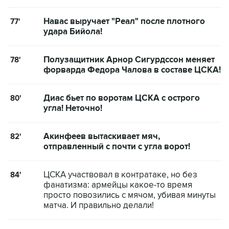
Навас выручает "Реал" после плотного
77'
удара Бийола!
Полузащитник Арнор Сигурдссон меняет
78'
форварда Федора Чалова в составе ЦСКА!
Диас бьет по воротам ЦСКА с острого
80'
угла! Неточно!
Акинфеев вытаскивает мяч,
82'
отправленный с почти с угла ворот!
ЦСКА участвовал в контратаке, но без
84'
фанатизма: армейцы какое-то время
просто повозились с мячом, убивая минуты
матча. И правильно делали!