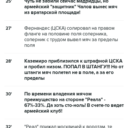
Чуть не забили сейчас мадридцы, но
25'
армейский "защитник" Чалов вынес мяч
из вратарской площади!
Фернандес (ЦСКА) солировал на правом
27'
фланге на половине поля соперника,
соперник с трудом вывел мяч за пределы
поля
Каземиро приблизился к штрафной ЦСКА
28'
и пробил низом. ПОПАЛ В ШТАНГУ!!! Но от
штанги мяч полетел не в поле, а за его
пределы
По времени владения мячом
30'
преимущество на стороне "Реала" -
67%-33%. Да хоть сто-ноль! В счете-то ведет
армейский клуб!
"Реал" прижал москвичей к воротам, те
32'