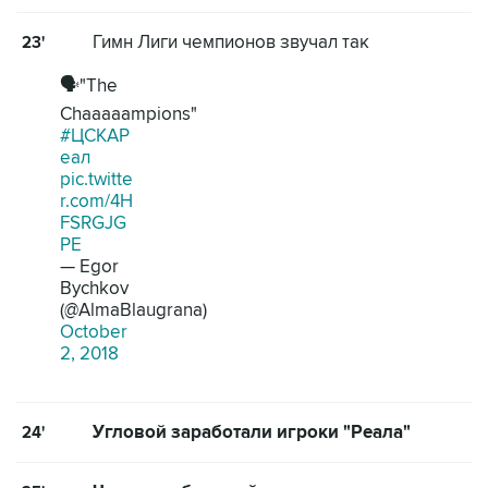
Гимн Лиги чемпионов звучал так
23'
🗣"The
Chaaaaampions"
#ЦСКАР
еал
pic.twitte
r.com/4H
FSRGJG
PE
— Egor
Bychkov
(@AlmaBlaugrana)
October
2, 2018
Угловой заработали игроки "Реала"
24'