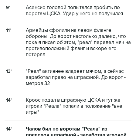
Асенсио головой попытался пробить по
9'
воротам ЦСКА. Удар у него не получился
Армейцы сфолили на левом фланге
11'
обороны. До ворот настолько далеко, что
пока я писал об этом, "реал" перевел мяч на
противоположный фланг и вскоре его
потерял
"Реал" активнее владеет мячом, а сейчас
13'
заработал право на штрафной. До ворот -
метров 32
Кроос подал в штрафную ЦСКА и тут же
14'
игроки "Реала" попали в положение "вне
игры"
Чалов бил по воротам "Реала" из
14'
пределов штрафной - заработал угловой