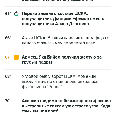
Первая замена в составе ЦСКА:
65'
полузащитник Дмитрий Ефемов вместо
полузащитника Алана Дзагоева
Атака ЦСКА: Влашич навесил в штрафную с
66'
левого фланга - мяч перелетел всех
Армеец Яка Бийол получил желтую за
67'
грубый подкат
Угловой был у ворот ЦСКА. Армейцы
68'
выбили мяч, но с ним вновь оказались
футболисты "Реала"
Асенсио (видимо от безысходности) решил
70'
выстрелить с совсем уж острого угла. Куда
там - выше ворот!