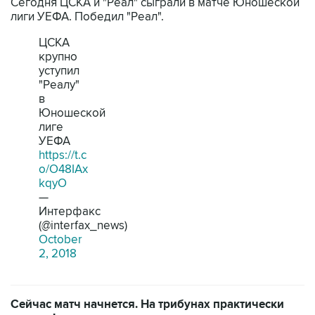
Сегодня ЦСКА и "Реал" сыграли в матче Юношеской
лиги УЕФА. Победил "Реал".
ЦСКА
крупно
уступил
"Реалу"
в
Юношеской
лиге
УЕФА
https://t.c
o/O48IAx
kqyO
—
Интерфакс
(@interfax_news)
October
2, 2018
Сейчас матч начнется. На трибунах практически