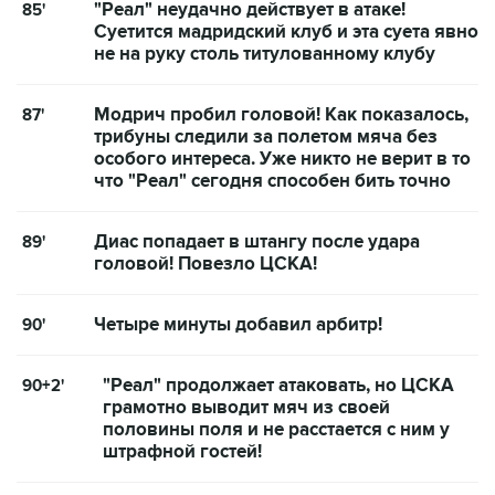
"Реал" неудачно действует в атаке!
85'
Суетится мадридский клуб и эта суета явно
не на руку столь титулованному клубу
Модрич пробил головой! Как показалось,
87'
трибуны следили за полетом мяча без
особого интереса. Уже никто не верит в то
что "Реал" сегодня способен бить точно
Диас попадает в штангу после удара
89'
головой! Повезло ЦСКА!
Четыре минуты добавил арбитр!
90'
"Реал" продолжает атаковать, но ЦСКА
90+2'
грамотно выводит мяч из своей
половины поля и не расстается с ним у
штрафной гостей!