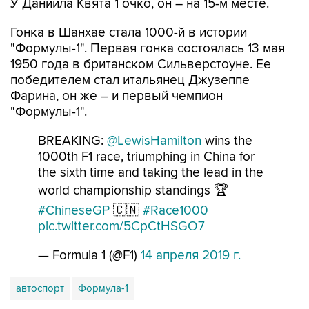
У Даниила Квята 1 очко, он – на 15-м месте.
Гонка в Шанхае стала 1000-й в истории
"Формулы-1". Первая гонка состоялась 13 мая
1950 года в британском Сильверстоуне. Ее
победителем стал итальянец Джузеппе
Фарина, он же – и первый чемпион
"Формулы-1".
BREAKING:
@LewisHamilton
wins the
1000th F1 race, triumphing in China for
the sixth time and taking the lead in the
world championship standings 🏆
#ChineseGP
🇨🇳
#Race1000
pic.twitter.com/5CpCtHSGO7
— Formula 1 (@F1)
14 апреля 2019 г.
автоспорт
Формула-1