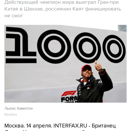
Действующий чемпион мира выиграл Гран-при
Китая в Шанхае, россиянин Квят финишировать
не смог
Льюис Хэмилтон
Reuters
Москва. 14 апреля. INTERFAX.RU - Британец