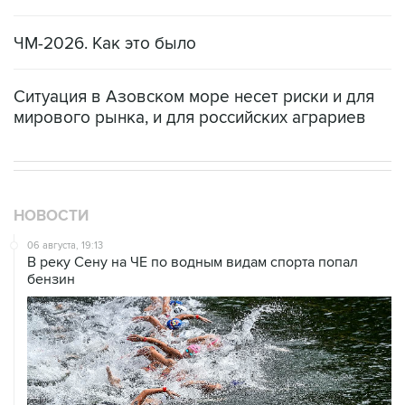
Москва. 6 августа. INTERFAX.RU - Форвард
сборной Албании Мирлинд Даку стал игроком
"Спартака", сообщает пресс-служба
московского футбольного клуба.
Контракт с 28-летним футболистом рассчитан
на три года. Он будет играть под 19-м номером.
Предыдущим клубом Даку был казанский
"Рубин", в составе которого он провел три
сезона. В 93 матчах за "Рубин" Даку забил 38
голов и сделал десять результативных
передач.
До перехода в "Рубин" Даку выступал за клубы
"Хайвалия", "Лапи" и "Балкани" из Косова,
албанский "Кукеси", хорватский "Осиек" и
словенскую "Муру".