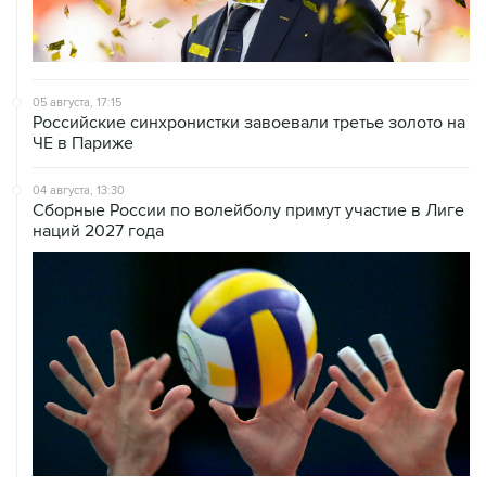
06 августа, 18:46
В УЕФА решили не отменять бойкот соревнований
под эгидой ФИФА
06 августа, 15:54
Мохамед Салах стал игроком "Трабзонспора"
06 августа, 14:28
Футболист Антон Заболотный дисквалифицирован на
полгода за допинг
06 августа, 12:23
"Спартак" объявил о переходе нападающего Даку