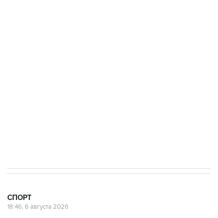
Купить подписку на профессиональную ленту
Подписаться на рассылку главных новостей сайта
Получать оперативные новости в официальном
канале
СПОРТ
18:46, 6 августа 2026