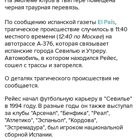
На эмблеме клуба в твиттере помещена
черная траурная перевязь.
По сообщению испанской газеты
El País
,
трагическое происшествие случилось в 11:40
местного времени (
12:40 по Москве
) на
автотрассе А-376, которая связывает
испанские города Севилью и Утреру.
Автомобиль, в котором находился Рейес,
сошел с трассы и загорелся.
О деталях трагического происшествия не
сообщается.
Рейес начал футбольную карьеру в "Севилье"
в 1994 году. В разные годы он также выступал
за клубы "Арсенал", "Бенфика", "Реал",
"Атлетико", "Эспаньол", "Кордова",
"Эстремадура", был игроком национальной
сборной Испании.