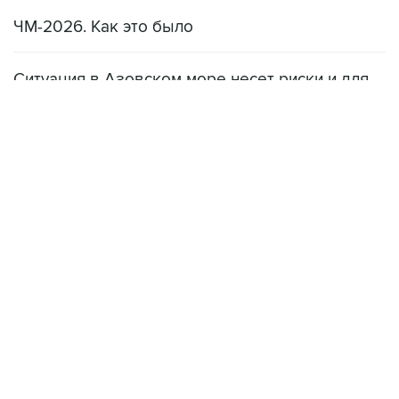
ЧМ-2026. Как это было
Ситуация в Азовском море несет риски и для
мирового рынка, и для российских аграриев
НОВОСТИ
08 августа, 22:34
ЦСКА и "Ростов" сыграли вничью в матче РПЛ
08 августа, 20:11
"Локомотив" продолжил безвыигрышную серию в РПЛ