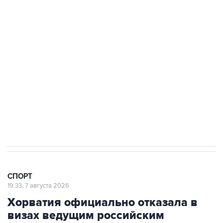
3 июля 10:45
"Рады возвращению величайшего!" В
"Вашингтоне" отреагировали на решение
Овечкина
5 января 14:03
Евгений Кузнецов стал игроком "Салавата
Юлаева"
СПОРТ
19:33, 7 августа 2026
Хорватия официально отказала в
визах ведущим российским