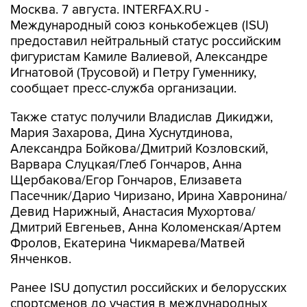
Москва. 7 августа. INTERFAX.RU -
Международный союз конькобежцев (ISU)
предоставил нейтральный статус российским
фигуристам Камиле Валиевой, Александре
Игнатовой (Трусовой) и Петру Гуменнику,
сообщает пресс-служба организации.
Также статус получили Владислав Дикиджи,
Мария Захарова, Дина Хуснутдинова,
Александра Бойкова/Дмитрий Козловский,
Варвара Слуцкая/Глеб Гончаров, Анна
Щербакова/Егор Гончаров, Елизавета
Пасечник/Дарио Чиризано, Ирина Хавронина/
Девид Нарижный, Анастасия Мухортова/
Дмитрий Евгеньев, Анна Коломенская/Артем
Фролов, Екатерина Чикмарева/Матвей
Янченков.
Ранее ISU допустил российских и белорусских
спортсменов до участия в международных