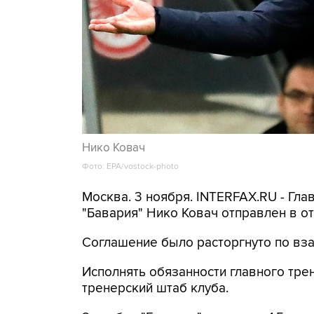
Нико Ковач
Фото: EPA/vostock-photo
Москва. 3 ноября. INTERFAX.RU - Гл
"Бавария" Нико Ковач отправлен в от
Соглашение было расторгнуто по вз
Исполнять обязанности главного тре
тренерский штаб клуба.