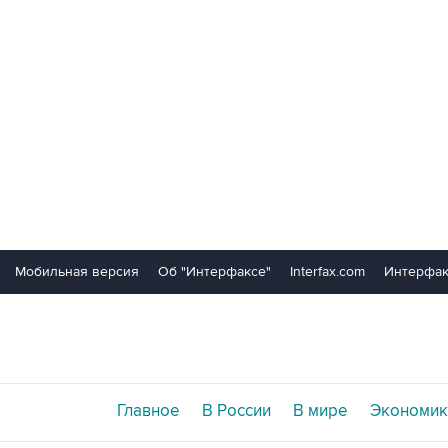
Мобильная версия
Об "Интерфаксе"
Interfax.com
Интерфак
Главное
В России
В мире
Экономик