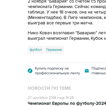
2 ноября "Бавария" со счетом 1:5 про
чемпионата Германии. Сейчас команд
таблице. У нее 18 очков, она на чет
(Менхенгладбах). В Лиге чемпионов, 
выиграв все первые три матча.
Нико Ковач возглавил "Баварию" лет
выиграл чемпионат Германии, Кубок 
футбол
Германия
Купить подписку на
Подписа
профессиональную ленту
главных
НОВОСТИ ПО ТЕМЕ
27 сентября 2018 года 16:28
Чемпионат Европы по футболу-2024