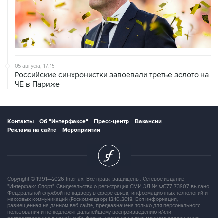
05 августа, 17:15
Российские синхронистки завоевали третье золото на
ЧЕ в Париже
Контакты
Об "Интерфаксе"
Пресс-центр
Вакансии
Реклама на сайте
Мероприятия
Copyright © 1991—2026 Interfax. Все права защищены. Сетевое издание
"Интерфакс-Спорт". Свидетельство о регистрации СМИ ЭЛ № ФС77-73907 выдано
Федеральной службой по надзору в сфере связи, информационных технологий и
массовых коммуникаций (Роскомнадзор) 12.10.2018. Вся информация,
размещенная на данном веб-сайте, предназначена только для персонального
пользования и не подлежит дальнейшему воспроизведению и/или