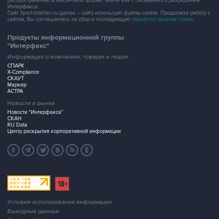
распространению в какой-либо форме, иначе как с письменного разрешения
Интерфакса.
Сайт Sport-Interfax.ru (далее – сайт) использует файлы cookie. Продолжая работу с
сайтом, Вы соглашаетесь на сбор и последующую
обработку файлов cookie
.
Продукты информационной группы
"Интерфакс"
Информация о компаниях, товарах и людях
СПАРК
X-Compliance
СКАУТ
Маркер
АСТРА
Новости и рынки
Новости "Интерфакса"
СКАН
RU Data
Центр раскрытия корпоративной информации
Условия использования информации
Выходные данные