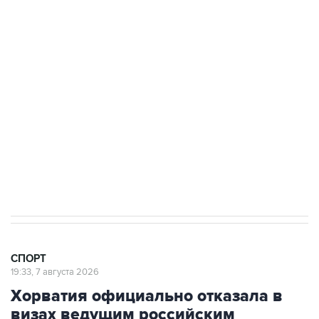
3 июля 10:45
"Рады возвращению величайшего!" В
"Вашингтоне" отреагировали на решение
Овечкина
5 января 14:03
Евгений Кузнецов стал игроком "Салавата
Юлаева"
СПОРТ
19:33, 7 августа 2026
Хорватия официально отказала в
визах ведущим российским