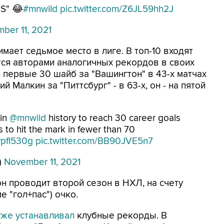
S" 😂
#mnwild
pic.twitter.com/Z6JL59hh2J
ber 11, 2021
ает седьмое место в лиге. В топ-10 входят
ся авторами аналогичных рекордов в своих
 первые 30 шайб за "Вашингтон" в 43-х матчах
й Малкин за "Питтсбург" - в 63-х, он - на пятой
 in
@mnwild
history to reach 30 career goals
 to hit the mark in fewer than 70
ypfl530g
pic.twitter.com/BB90JVE5n7
)
November 11, 2021
он проводит второй сезон в НХЛ, на счету
е "гол+пас") очко.
уже устанавливал
клубные рекорды. В