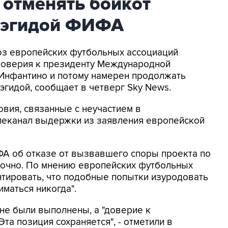
 отменять бойкот
 эгидой ФИФА
оюз европейских футбольных ассоциаций
доверия к президенту Международной
Инфантино и потому намерен продолжать
эгидой, сообщает в четверг Sky News.
овия, связанные с неучастием в
елеканал выдержки из заявления европейской
ФА об отказе от вызвавшего споры проекта по
точно. По мнению европейских футбольных
нтировать, что подобные попытки изуродовать
маться никогда".
 не были выполнены, а "доверие к
та позиция сохраняется", - отметили в