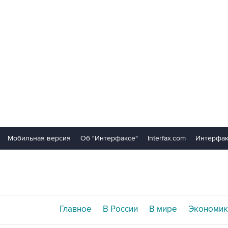
Мобильная версия
Об "Интерфаксе"
Interfax.com
Интерфак
Главное
В России
В мире
Экономик