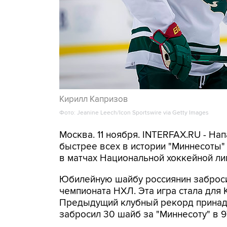
Кирилл Капризов
Фото: Jeanine Leech/Icon Sportswire via Getty Images
Москва. 11 ноября. INTERFAX.RU - Н
быстрее всех в истории "Миннесоты" 
в матчах Национальной хоккейной ли
Юбилейную шайбу россиянин заброси
чемпионата НХЛ. Эта игра стала для 
Предыдущий клубный рекорд принадл
забросил 30 шайб за "Миннесоту" в 9