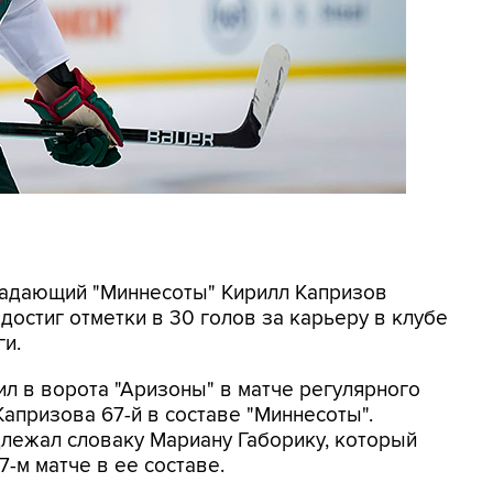
ападающий "Миннесоты" Кирилл Капризов
достиг отметки в 30 голов за карьеру в клубе
ги.
л в ворота "Аризоны" в матче регулярного
Капризова 67-й в составе "Миннесоты".
ежал словаку Мариану Габорику, который
7-м матче в ее составе.