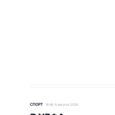
Купить подписку на
Подписа
профессиональную ленту
главных
СПОРТ
18:46, 6 августа 2026