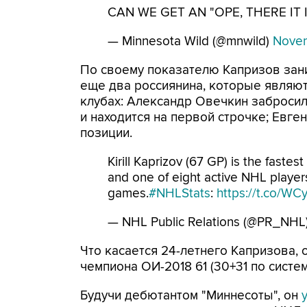
CAN WE GET AN "OPE, THERE IT I
— Minnesota Wild (@mnwild)
Novem
По своему показателю Капризов заним
еще два россиянина, которые являют
клубах: Александр Овечкин забросил
и находится на первой строчке; Евгени
позиции.
Kirill Kaprizov (67 GP) is the fastest
and one of eight active NHL players
games.
#NHLStats
:
https://t.co/WC
— NHL Public Relations (@PR_NHL
Что касается 24-летнего Капризова, 
чемпиона ОИ-2018 61 (30+31 по систем
Будучи дебютантом "Миннесоты", он