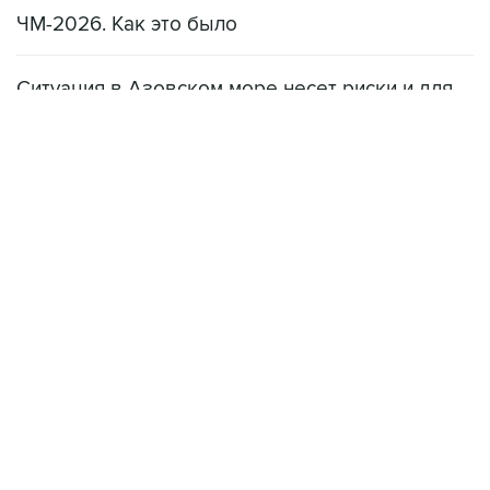
ЧМ-2026. Как это было
Ситуация в Азовском море несет риски и для
мирового рынка, и для российских аграриев
НОВОСТИ
08 августа, 22:34
ЦСКА и "Ростов" сыграли вничью в матче РПЛ
08 августа, 20:11
"Локомотив" продолжил безвыигрышную серию в РПЛ