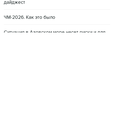
дайджест
ЧМ-2026. Как это было
Ситуация в Азовском море несет риски и для
мирового рынка, и для российских аграриев
НОВОСТИ
08 августа, 22:34
ЦСКА и "Ростов" сыграли вничью в матче РПЛ
08 августа, 20:11
"Локомотив" продолжил безвыигрышную серию в РПЛ