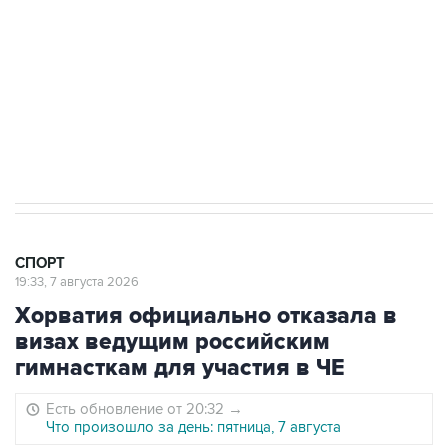
"Рады возвращению величайшего!" В
"Вашингтоне" отреагировали на решение
Овечкина
5 января 14:03
Евгений Кузнецов стал игроком "Салавата
Юлаева"
СПОРТ
19:33, 7 августа 2026
Хорватия официально отказала в
визах ведущим российским
гимнасткам для участия в ЧЕ
Есть обновление от 20:32
→
Что произошло за день: пятница, 7 августа