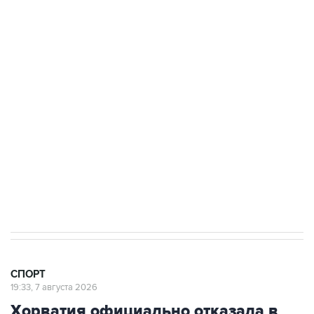
канале
3 июля 10:45
"Рады возвращению величайшего!" В
"Вашингтоне" отреагировали на решение
Овечкина
5 января 14:03
Евгений Кузнецов стал игроком "Салавата
Юлаева"
СПОРТ
19:33, 7 августа 2026
Хорватия официально отказала в