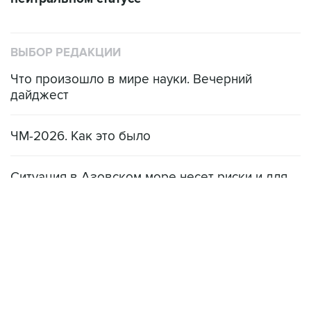
ВЫБОР РЕДАКЦИИ
Что произошло в мире науки. Вечерний
дайджест
ЧМ-2026. Как это было
Ситуация в Азовском море несет риски и для
мирового рынка, и для российских аграриев
НОВОСТИ
08 августа, 22:34
ЦСКА и "Ростов" сыграли вничью в матче РПЛ