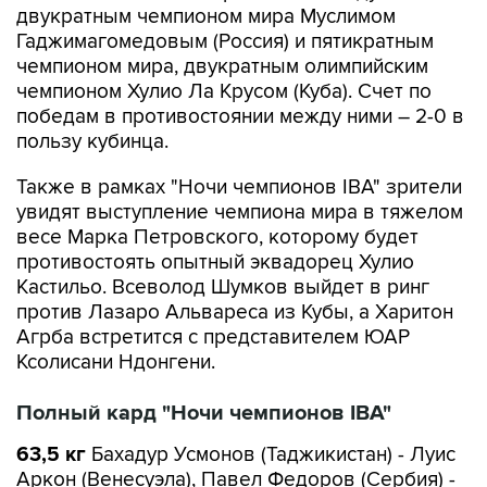
двукратным чемпионом мира Муслимом
Гаджимагомедовым (Россия) и пятикратным
чемпионом мира, двукратным олимпийским
чемпионом Хулио Ла Крусом (Куба). Счет по
победам в противостоянии между ними – 2-0 в
пользу кубинца.
Также в рамках "Ночи чемпионов IBA" зрители
увидят выступление чемпиона мира в тяжелом
весе Марка Петровского, которому будет
противостоять опытный эквадорец Хулио
Кастильо. Всеволод Шумков выйдет в ринг
против Лазаро Альвареса из Кубы, а Харитон
Агрба встретится с представителем ЮАР
Ксолисани Ндонгени.
Полный кард "Ночи чемпионов IBA"
63,5 кг
Бахадур Усмонов (Таджикистан) - Луис
Аркон (Венесуэла), Павел Федоров (Сербия) -