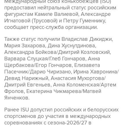
Международный союз конькобежцев (ISU)
предоставил нейтральный статус российским
фигуристам Камиле Валиевой, Александре
Игнатовой (Трусовой) и Петру Гуменнику,
сообщает пресс-служба организации.
Также статус получили Владислав Дикиджи,
Мария Захарова, Дина Хуснутдинова,
Александра Бойкова/Дмитрий Козловский,
Варвара Слуцкая/Глеб Гончаров, Анна
Щербакова/Егор Гончаров, Елизавета
Пасечник/Дарио Чиризано, Ирина Хавронина/
Девид Нарижный, Анастасия Мухортова/
Дмитрий Евгеньев, Анна Коломенская/Артем
Фролов, Екатерина Чикмарева/Матвей
Янченков.
Ранее ISU допустил российских и белорусских
спортсменов до участия в международных
соревнованиях с сезона-2026/27 в