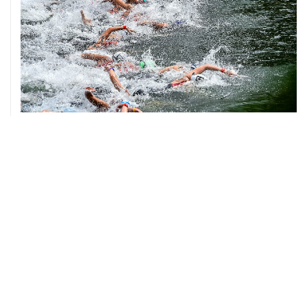
06 августа, 18:46
В УЕФА решили не отменять бойкот соревнований
под эгидой ФИФА
06 августа, 15:54
Мохамед Салах стал игроком "Трабзонспора"
06 августа, 14:28
Футболист Антон Заболотный дисквалифицирован на
полгода за допинг
06 августа, 12:23
"Спартак" объявил о переходе нападающего Даку