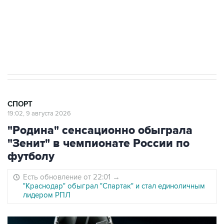
8 августа 22:34
ЦСКА и "Ростов" сыграли вничью в матче
РПЛ
СПОРТ
19:02, 9 августа 2026
"Родина" сенсационно обыграла
"Зенит" в чемпионате России по
футболу
Есть обновление от 22:01
→
"Краснодар" обыграл "Спартак" и стал единоличным
лидером РПЛ