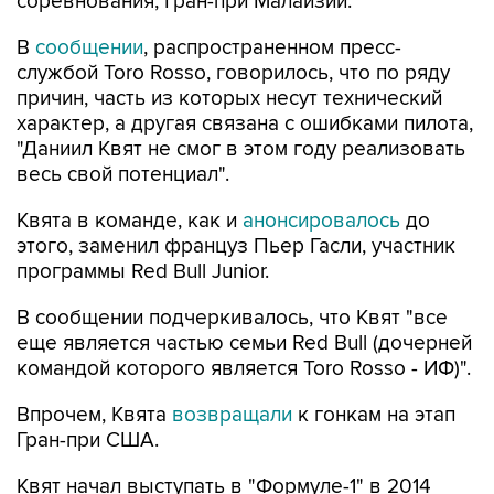
соревнования, Гран-при Малайзии.
В
сообщении
, распространенном пресс-
службой Toro Rosso, говорилось, что по ряду
причин, часть из которых несут технический
характер, а другая связана с ошибками пилота,
"Даниил Квят не смог в этом году реализовать
весь свой потенциал".
Квята в команде, как и
анонсировалось
до
этого, заменил француз Пьер Гасли, участник
программы Red Bull Junior.
В сообщении подчеркивалось, что Квят "все
еще является частью семьи Red Bull (дочерней
командой которого является Toro Rosso - ИФ)".
Впрочем, Квята
возвращали
к гонкам на этап
Гран-при США.
Квят начал выступать в "Формуле-1" в 2014