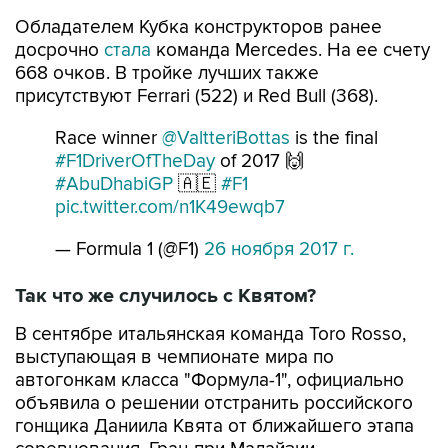
Обладателем Кубка конструкторов ранее
досрочно
стала
команда Mercedes. На ее счету
668 очков. В тройке лучших также
присутствуют Ferrari (522) и Red Bull (368).
Race winner
@ValtteriBottas
is the final
#F1DriverOfTheDay
of 2017 🙌
#AbuDhabiGP
🇦🇪
#F1
pic.twitter.com/n1K49ewqb7
— Formula 1 (@F1)
26 ноября 2017 г.
Так что же случилось с Квятом?
В сентябре итальянская команда Toro Rosso,
выступающая в чемпионате мира по
автогонкам класса "Формула-1", официально
объявила о решении отстранить российского
гонщика Даниила Квята от ближайшего этапа