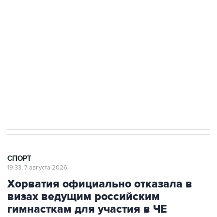
3 июля 10:45
"Рады возвращению величайшего!" В
"Вашингтоне" отреагировали на решение
Овечкина
5 января 14:03
Евгений Кузнецов стал игроком "Салавата
Юлаева"
СПОРТ
19:33, 7 августа 2026
Хорватия официально отказала в
визах ведущим российским
гимнасткам для участия в ЧЕ