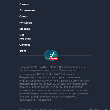
В мире
Экономика
Спорт
Культура
Москва
Все
новости
Сюжеты
Фото
Copyright © 1991—2026 Interfax. Все права защищены.
Сетевое издание «Интерфакс». Свидетельство о
регистрации СМИ Эл № ФС77-49298 выдано
Федеральной службой по надзору в сфере связи,
информационных технологий и массовых коммуникаций
(Роскомнадзор) 06 апреля 2012 года. Вся информация,
размещенная на данном веб-сайте, предназначена
только для персонального пользования и не подлежит
дальнейшему воспроизведению и/или распространению
в какой-либо форме, иначе как с письменного
разрешения Интерфакса.
Обнаружили ошибку на сайте?
Условия испо