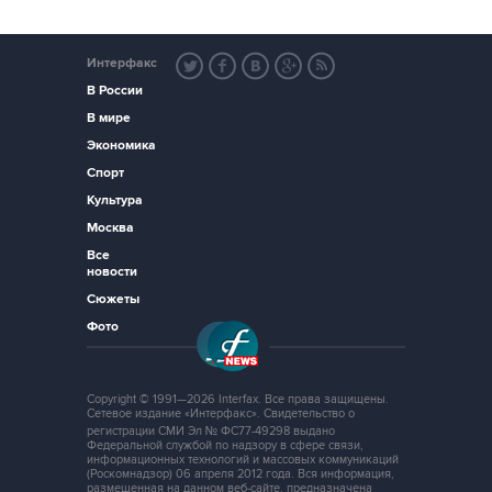
Интерфакс
В России
В мире
Экономика
Спорт
Культура
Москва
Все
новости
Сюжеты
Фото
Copyright © 1991—2026 Interfax. Все права защищены.
Сетевое издание «Интерфакс». Свидетельство о
регистрации СМИ Эл № ФС77-49298 выдано
Федеральной службой по надзору в сфере связи,
информационных технологий и массовых коммуникаций
(Роскомнадзор) 06 апреля 2012 года. Вся информация,
размещенная на данном веб-сайте, предназначена