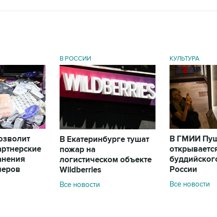
В РОССИИ
КУЛЬТУРА
позволит
В ГМИИ Пу
В Екатеринбурге тушат
артнерские
открываетс
пожар на
анения
буддийского
логистическом объекте
леров
России
Wildberries
Все новости
Все новости