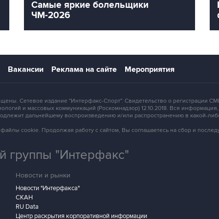
Самые яркие болельщики
ЧМ-2026
Вакансии
Реклама на сайте
Мероприятия
защищены. Сетевое издание "Интерфакс-Спорт". Свидетельство о регистрации
ологий и массовых коммуникаций (Роскомнадзор) 12.10.2018. Вся информация
 подлежит дальнейшему воспроизведению и/или распространению в какой-либ
зует файлы cookie. Продолжая работу с сайтом, Вы соглашаетесь на сбор и посл
 группы "Интерфакс"
Новости и рынки
Новости "Интерфакса"
СКАН
RU Data
Центр раскрытия корпоративной информации