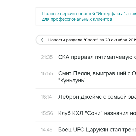
Полные версии новостей "Интерфакса" а та
для профессиональных клиентов
Новости раздела "Спорт"
за 28 октября 201
СКА прервал пятиматчевую 
21:35
Смит-Пелли, выигравший с О
16:55
"Куньлунь"
Леброн Джеймс с семьей эв
16:14
Клуб КХЛ "Сочи" назначил н
15:56
Боец UFC Царукян стал трен
14:45