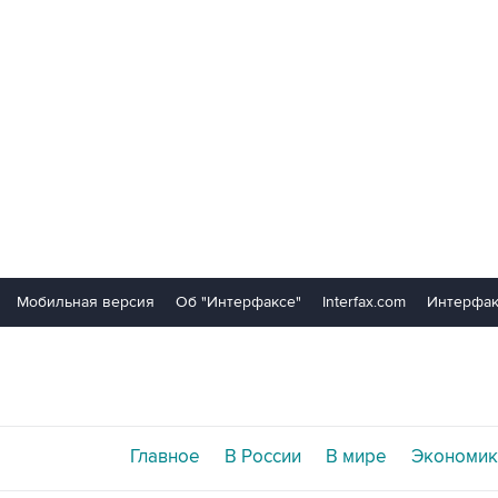
Мобильная версия
Об "Интерфаксе"
Interfax.com
Интерфак
Главное
В России
В мире
Экономик