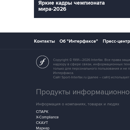
Яркие кадры чемпионата
мира-2026
Контакты
Об "Интерфаксе"
Пресс-центр
Copyright © 1991—2026 Interfax. Все права 
надзору в сфере связи, информационных техн
только для персонального пользования и не
Интерфакса.
Сайт Sport-Interfax.ru (далее – сайт) исполь
Продукты информационной
Информация о компаниях, товарах и людях
СПАРК
X-Compliance
СКАУТ
Маркер