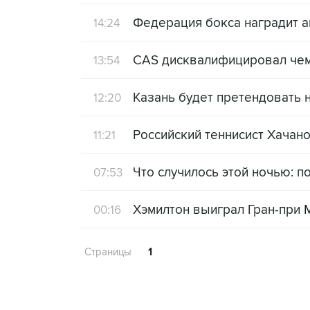
Федерация бокса наградит 
14:24
CAS дисквалифицировал чемп
13:54
Казань будет претендовать 
12:20
Российский теннисист Хачано
11:21
Что случилось этой ночью: п
07:53
Хэмилтон выиграл Гран-при 
00:16
Страницы
1