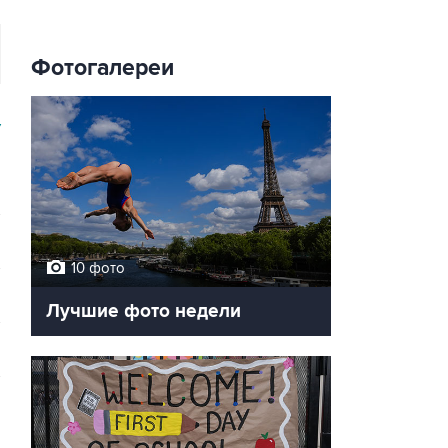
Фотогалереи
У
10 фото
Лучшие фото недели
е