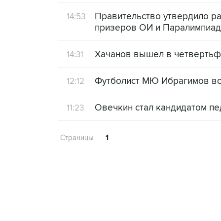
Правительство утвердило р
14:53
призеров ОИ и Паралимпиа
Хачанов вышел в четвертьфи
14:31
Футболист МЮ Ибрагимов во
12:12
Овечкин стал кандидатом пе
11:23
Страницы
1