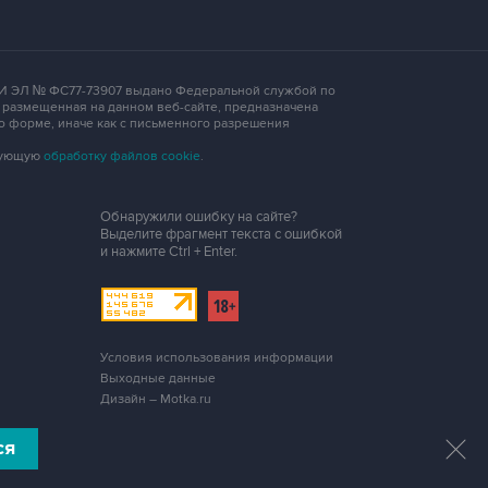
 СМИ ЭЛ № ФС77-73907 выдано Федеральной службой по
, размещенная на данном веб-сайте, предназначена
о форме, иначе как с письменного разрешения
едующую
обработку файлов cookie
.
Обнаружили ошибку на сайте?
Выделите фрагмент текста с ошибкой
и нажмите
Ctrl + Enter
.
Условия использования информации
Выходные данные
Дизайн – Motka.ru
ся