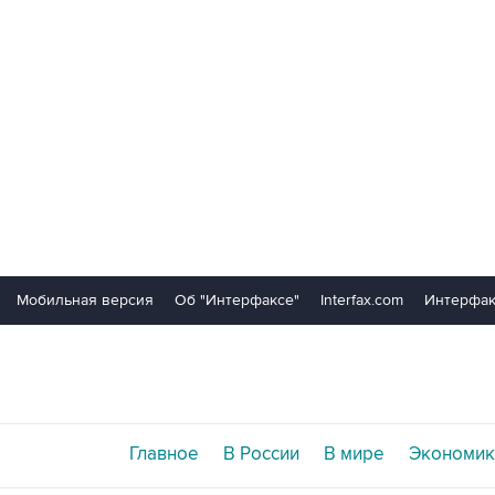
Мобильная версия
Об "Интерфаксе"
Interfax.com
Интерфак
Главное
В России
В мире
Экономик