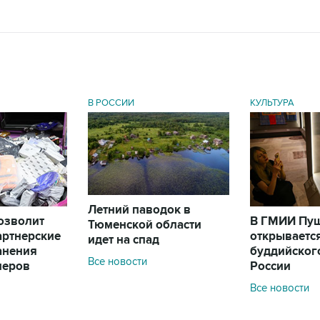
В РОССИИ
КУЛЬТУРА
Летний паводок в
позволит
В ГМИИ Пу
Тюменской области
артнерские
открываетс
идет на спад
анения
буддийского
Все новости
леров
России
Все новости