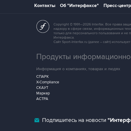
Контакты
Об "Интерфаксе"
Пресс-центр
Copyright © 1991—2026 Interfax. Все права 
надзору в сфере связи, информационных техн
только для персонального пользования и не
Интерфакса.
Сайт Sport-Interfax.ru (далее – сайт) исполь
Продукты информационной
Информация о компаниях, товарах и людях
СПАРК
X-Compliance
СКАУТ
Маркер
АСТРА
Подпишитесь на новости
"Интерф