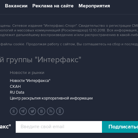
Вакансии
Реклама на сайте
Мероприятия
защищены. Сетевое издание "Интерфакс-Спорт". Свидетельство о регистрации
ологий и массовых коммуникаций (Роскомнадзор) 12.10.2018. Вся информация
 подлежит дальнейшему воспроизведению и/или распространению в какой-либ
зует файлы cookie. Продолжая работу с сайтом, Вы соглашаетесь на сбор и посл
 группы "Интерфакс"
Новости и рынки
Новости "Интерфакса"
СКАН
RU Data
Центр раскрытия корпоративной информации
акс"
Подписать