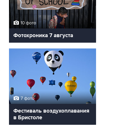
10 фото
Фотохроника 7 августа
→
7 фото
Фестиваль воздухоплавания
в Бристоле