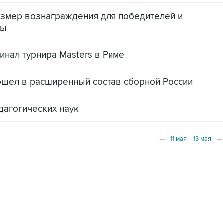
азмер вознаграждения для победителей и
ды
нал турнира Masters в Риме
шел в расширенный состав сборной России
дагогических наук
←
11 мая
13 мая