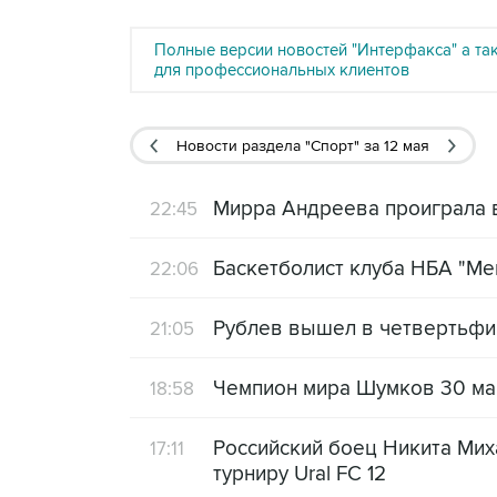
Полные версии новостей "Интерфакса" а та
для профессиональных клиентов
Новости раздела "Спорт"
за 12 мая
Мирра Андреева проиграла 
22:45
Баскетболист клуба НБА "Ме
22:06
Рублев вышел в четвертьфин
21:05
Чемпион мира Шумков 30 мая
18:58
Российский боец Никита Мих
17:11
турниру Ural FC 12