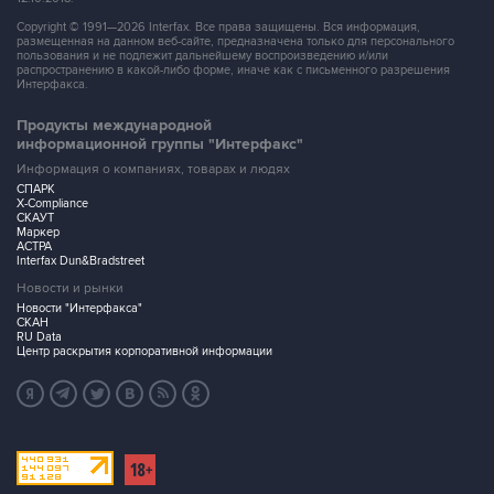
Copyright © 1991—2026 Interfax. Все права защищены. Вся информация,
размещенная на данном веб-сайте, предназначена только для персонального
пользования и не подлежит дальнейшему воспроизведению и/или
распространению в какой-либо форме, иначе как с письменного разрешения
Интерфакса.
Продукты международной
информационной группы "Интерфакс"
Информация о компаниях, товарах и людях
СПАРК
X-Compliance
СКАУТ
Маркер
АСТРА
Interfax Dun&Bradstreet
Новости и рынки
Новости "Интерфакса"
СКАН
RU Data
Центр раскрытия корпоративной информации