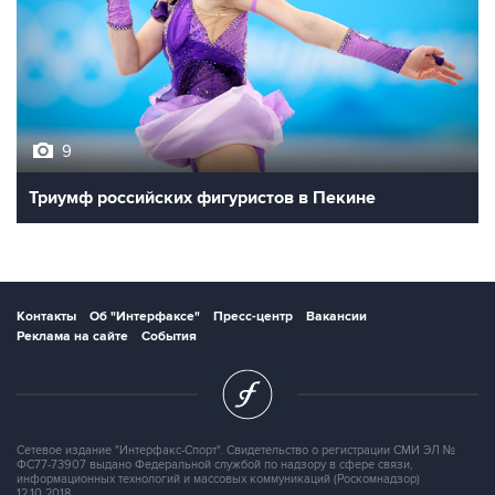
9
Триумф российских фигуристов в Пекине
Контакты
Об "Интерфаксе"
Пресс-центр
Вакансии
Реклама на сайте
События
Сетевое издание "Интерфакс-Спорт". Свидетельство о регистрации СМИ ЭЛ №
ФС77-73907 выдано Федеральной службой по надзору в сфере связи,
информационных технологий и массовых коммуникаций (Роскомнадзор)
12.10.2018.