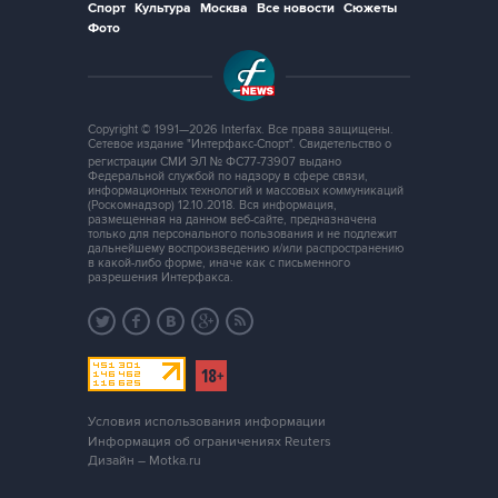
Спорт
Культура
Москва
Все новости
Сюжеты
Фото
Copyright © 1991—2026 Interfax. Все права защищены.
Сетевое издание "Интерфакс-Спорт". Свидетельство о
регистрации СМИ ЭЛ № ФС77-73907 выдано
Федеральной службой по надзору в сфере связи,
информационных технологий и массовых коммуникаций
(Роскомнадзор) 12.10.2018. Вся информация,
размещенная на данном веб-сайте, предназначена
только для персонального пользования и не подлежит
дальнейшему воспроизведению и/или распространению
в какой-либо форме, иначе как с письменного
разрешения Интерфакса.
Условия использования информации
Информация об ограничениях Reuters
Дизайн – Motka.ru