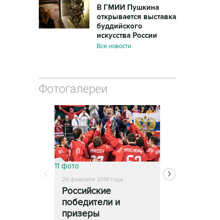
В ГМИИ Пушкина
открывается выставка
буддийского
искусства России
Все новости
Фотогалереи
11 фото
13 фото
26 февраля 2018 года
25 февраля 2018
Российские
Церемони
победители и
закрытия
призеры
Олимпиады