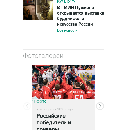
КУЛЬТУРА
В ГМИИ Пушкина
открывается выставка
буддийского
искусства России
Все новости
Фотогалереи
11 фото
13 фото
26 февраля 2018 года
25 февраля 2018
Российские
Церемони
победители и
закрытия
призеры
Олимпиады