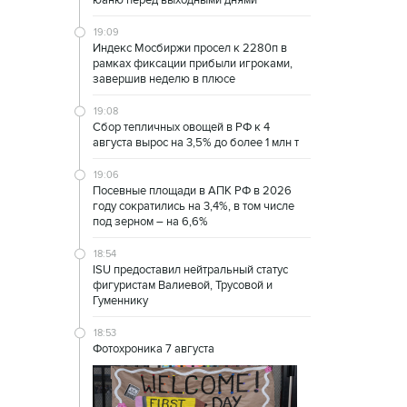
юаню перед выходными днями
19:09
Индекс Мосбиржи просел к 2280п в
рамках фиксации прибыли игроками,
завершив неделю в плюсе
19:08
Сбор тепличных овощей в РФ к 4
августа вырос на 3,5% до более 1 млн т
19:06
Посевные площади в АПК РФ в 2026
году сократились на 3,4%, в том числе
под зерном – на 6,6%
18:54
ISU предоставил нейтральный статус
фигуристам Валиевой, Трусовой и
Гуменнику
18:53
Фотохроника 7 августа