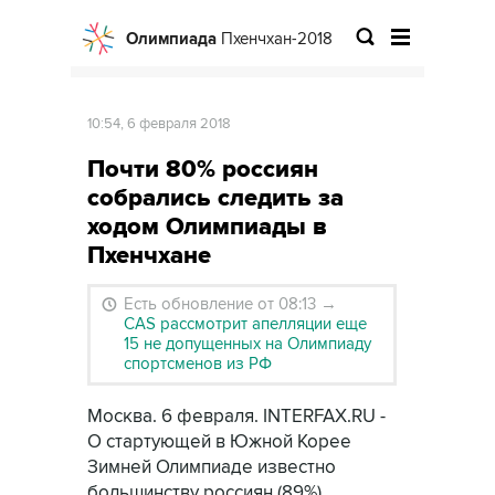
Олимпиада
Пхенчхан-2018
10:54, 6 февраля 2018
Почти 80% россиян
собрались следить за
ходом Олимпиады в
Пхенчхане
Есть обновление от 08:13
→
CAS рассмотрит апелляции еще
15 не допущенных на Олимпиаду
спортсменов из РФ
Москва. 6 февраля. INTERFAX.RU -
О стартующей в Южной Корее
Зимней Олимпиаде известно
большинству россиян (89%),