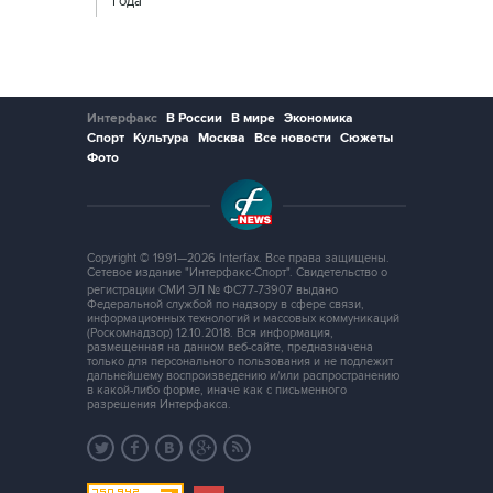
года
Интерфакс
В России
В мире
Экономика
Спорт
Культура
Москва
Все новости
Сюжеты
Фото
Copyright © 1991—2026 Interfax. Все права защищены.
Сетевое издание "Интерфакс-Спорт". Свидетельство о
регистрации СМИ ЭЛ № ФС77-73907 выдано
Федеральной службой по надзору в сфере связи,
информационных технологий и массовых коммуникаций
(Роскомнадзор) 12.10.2018. Вся информация,
размещенная на данном веб-сайте, предназначена
только для персонального пользования и не подлежит
дальнейшему воспроизведению и/или распространению
в какой-либо форме, иначе как с письменного
разрешения Интерфакса.