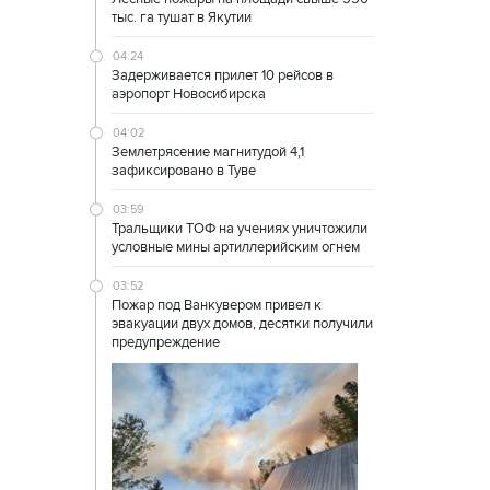
тыс. га тушат в Якутии
04:24
Задерживается прилет 10 рейсов в
аэропорт Новосибирска
04:02
Землетрясение магнитудой 4,1
зафиксировано в Туве
03:59
Тральщики ТОФ на учениях уничтожили
условные мины артиллерийским огнем
03:52
Пожар под Ванкувером привел к
эвакуации двух домов, десятки получили
предупреждение