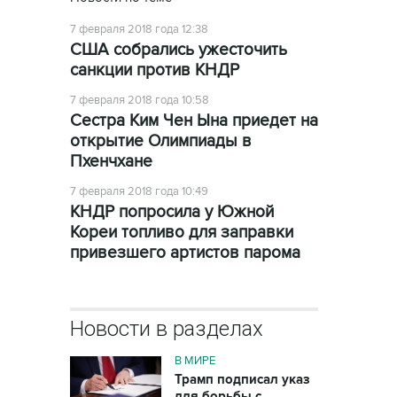
7 февраля 2018 года 12:38
США собрались ужесточить
санкции против КНДР
7 февраля 2018 года 10:58
Сестра Ким Чен Ына приедет на
открытие Олимпиады в
Пхенчхане
7 февраля 2018 года 10:49
КНДР попросила у Южной
Кореи топливо для заправки
привезшего артистов парома
Новости в разделах
В МИРЕ
Трамп подписал указ
для борьбы с