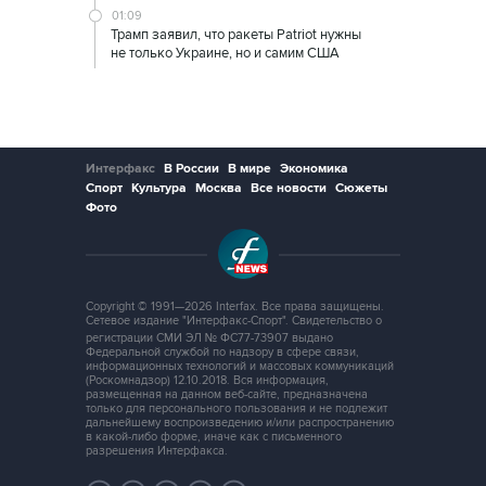
01:09
Трамп заявил, что ракеты Patriot нужны
не только Украине, но и самим США
Интерфакс
В России
В мире
Экономика
Спорт
Культура
Москва
Все новости
Сюжеты
Фото
Copyright © 1991—2026 Interfax. Все права защищены.
Сетевое издание "Интерфакс-Спорт". Свидетельство о
регистрации СМИ ЭЛ № ФС77-73907 выдано
Федеральной службой по надзору в сфере связи,
информационных технологий и массовых коммуникаций
(Роскомнадзор) 12.10.2018. Вся информация,
размещенная на данном веб-сайте, предназначена
только для персонального пользования и не подлежит
дальнейшему воспроизведению и/или распространению
в какой-либо форме, иначе как с письменного
разрешения Интерфакса.