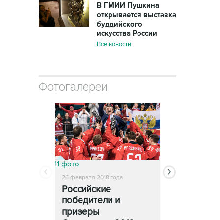
В ГМИИ Пушкина
открывается выставка
буддийского
искусства России
Все новости
Фотогалереи
11 фото
13 фото
26 февраля 2018 года
25 февраля 2018
Российские
Церемони
победители и
закрытия
призеры
Олимпиады