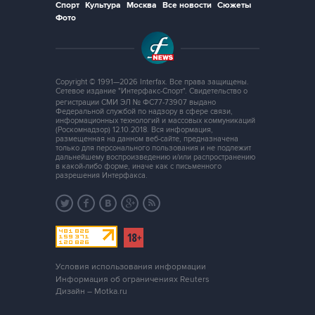
Спорт
Культура
Москва
Все новости
Сюжеты
Фото
Copyright © 1991—2026 Interfax. Все права защищены.
Сетевое издание "Интерфакс-Спорт". Свидетельство о
регистрации СМИ ЭЛ № ФС77-73907 выдано
Федеральной службой по надзору в сфере связи,
информационных технологий и массовых коммуникаций
(Роскомнадзор) 12.10.2018. Вся информация,
размещенная на данном веб-сайте, предназначена
только для персонального пользования и не подлежит
дальнейшему воспроизведению и/или распространению
в какой-либо форме, иначе как с письменного
разрешения Интерфакса.
Условия использования информации
Информация об ограничениях Reuters
Дизайн – Motka.ru