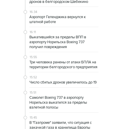
дронов в белгородском Шебекино
16:34
Аэропорт Геленджика вернулся к
штатной работе
16:11
Выкатившийся за пределы ВПП в
аэропорту Норильска Boeing 737
получил повреждения
15:55
Три человека ранены от атаки БПЛА на
территории белгородского предприятия
15:52
Число сбитых дронов увеличилось до 19
15:51
Самолет Boeing 737 в аэропорту
Норильска выкатился за пределы
взлетной полосы
15:45
В "Газпроме" заявили, что ситуация с
закачкой газа в хранилища Европы