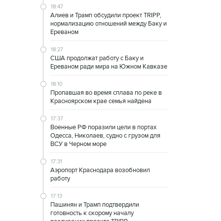
18:47
Алиев и Трамп обсудили проект TRIPP,
нормализацию отношений между Баку и
Ереваном
18:27
США продолжат работу с Баку и
Ереваном ради мира на Южном Кавказе
18:10
Пропавшая во время сплава по реке в
Красноярском крае семья найдена
17:37
Военные РФ поразили цели в портах
Одесса, Николаев, судно с грузом для
ВСУ в Черном море
17:31
Аэропорт Краснодара возобновил
работу
17:13
Пашинян и Трамп подтвердили
готовность к скорому началу