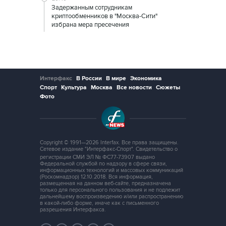
Задержанным сотрудникам
криптообменников в "Москва-Сити"
избрана мера пресечения
Интерфакс
В России
В мире
Экономика
Спорт
Культура
Москва
Все новости
Сюжеты
Фото
Copyright © 1991—2026 Interfax. Все права защищены.
Сетевое издание "Интерфакс-Спорт". Свидетельство о
регистрации СМИ ЭЛ № ФС77-73907 выдано
Федеральной службой по надзору в сфере связи,
информационных технологий и массовых коммуникаций
(Роскомнадзор) 12.10.2018. Вся информация,
размещенная на данном веб-сайте, предназначена
только для персонального пользования и не подлежит
дальнейшему воспроизведению и/или распространению
в какой-либо форме, иначе как с письменного
разрешения Интерфакса.