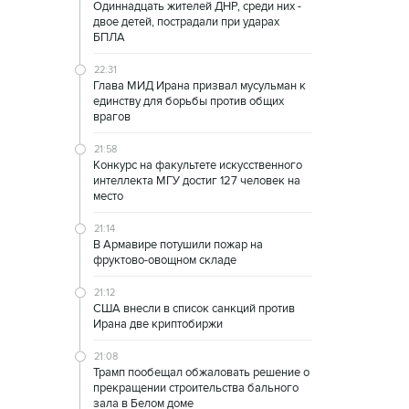
Одиннадцать жителей ДНР, среди них -
двое детей, пострадали при ударах
БПЛА
22:31
Глава МИД Ирана призвал мусульман к
единству для борьбы против общих
врагов
21:58
Конкурс на факультете искусственного
интеллекта МГУ достиг 127 человек на
место
21:14
В Армавире потушили пожар на
фруктово-овощном складе
21:12
США внесли в список санкций против
Ирана две криптобиржи
21:08
Трамп пообещал обжаловать решение о
прекращении строительства бального
зала в Белом доме