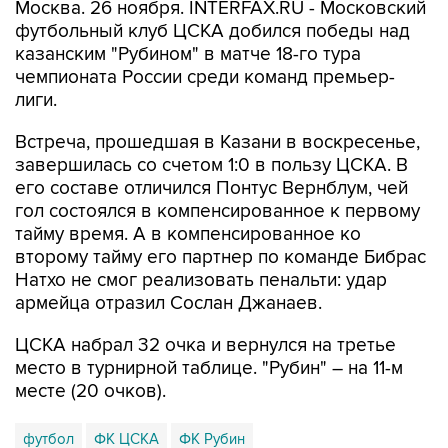
Москва. 26 ноября. INTERFAX.RU - Московский
футбольный клуб ЦСКА добился победы над
казанским "Рубином" в матче 18-го тура
чемпионата России среди команд премьер-
лиги.
Встреча, прошедшая в Казани в воскресенье,
завершилась со счетом 1:0 в пользу ЦСКА. В
его составе отличился Понтус Вернблум, чей
гол состоялся в компенсированное к первому
тайму время. А в компенсированное ко
второму тайму его партнер по команде Бибрас
Натхо не смог реализовать пенальти: удар
армейца отразил Сослан Джанаев.
ЦСКА набрал 32 очка и вернулся на третье
место в турнирной таблице. "Рубин" – на 11-м
месте (20 очков).
футбол
ФК ЦСКА
ФК Рубин