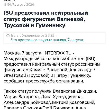
СПОРТ
18:54, 7 августа 2026
ISU предоставил нейтральный
статус фигуристам Валиевой,
Трусовой и Гуменнику
Есть обновление от 20:32
→
Что произошло за день: пятница, 7 августа
Москва. 7 августа. INTERFAX.RU -
Международный союз конькобежцев (ISU)
предоставил нейтральный статус российским
фигуристам Камиле Валиевой, Александре
Игнатовой (Трусовой) и Петру Гуменнику,
сообщает пресс-служба организации.
Также статус получили Владислав Дикиджи,
Мария Захарова, Дина Хуснутдинова,
Александра Бойкова/Дмитрий Козловский,
Варвара Слуцкая/Глеб Гончаров, Анна