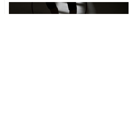
06 августа, 19:13
В реку Сену на ЧЕ по водным видам спорта попал
бензин