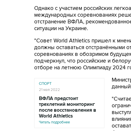
Однако с участием российских легкоа
международных соревнованиях решено
отстранение ВФЛА, рекомендованно
ситуации на Украине.
"Совет World Athletics пришел к мне
должны оставаться отстранёнными о
соревнованиях в обозримом будущем и
подчеркнул, что российские и белору
отборе на летнюю Олимпиаду 2024 го
Минист
СПОРТ
данный
21 мая 2022
ВФЛА предстоит
"Счита
трехлетний мониторинг
ограни
после восстановления в
выступ
World Athletics
влияни
Читать подробнее
остава