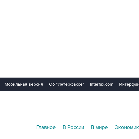
Мобильная версия
Об "Интерфаксе"
Interfax.com
Интерфак
Главное
В России
В мире
Экономик