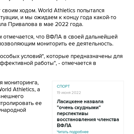
 своим ходом. World Athletics попытался
туации, и мы ожидаем к концу года какой-то
ила Привалова в мае 2022 года.
ем отмечается, что ВФЛА в своей дальнейшей
 позволяющим мониторить ее деятельность.
"особых условий", которые предназначены для
ффективной работы", - отмечается в
я мониторинга,
СПОРТ
ld Athletics, а
19 июня 2022
внешнего
Ласицкене назвала
нтролировать ее
"очень скудными"
дународной
перспективы
восстановления членства
ВФЛА
Читать подробнее