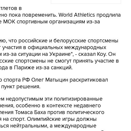
тлетов в
 пока повременить. World Athletics продлила
е МОК спортивным организациям из-за
нию, что российские и белорусские спортсмены
т участия в официальных международных
з-за ситуации на Украине", - сказал Коу. Он
сские спортсмены не смогут принять участие в
да в Париже из-за санкций.
р спорта РФ Олег Матыцин раскритиковал
 пункт решения.
ем недопустимым эти политизированные
чения, особенно в контексте недавнего
ления Томаса Баха против политического
я на спорт. Олимпийские игры должны
ться нейтральными, а международные