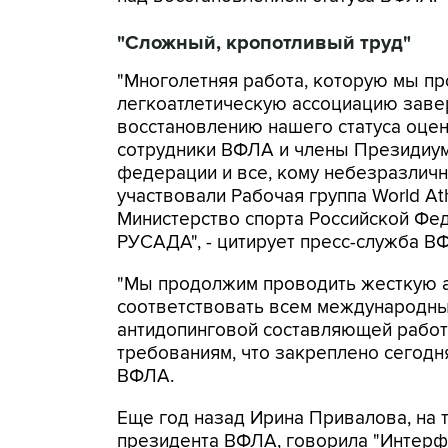
"Сложный, кропотливый труд"
"Многолетняя работа, которую мы пр
легкоатлетическую ассоциацию заве
восстановлению нашего статуса оцен
сотрудники ВФЛА и члены Президиум
федерации и все, кому небезразлична
участвовали Рабочая группа World At
Министерство спорта Российской Фед
РУСАДА", - цитирует пресс-служба В
"Мы продолжим проводить жесткую а
соответствовать всем международны
антидопинговой составляющей рабо
требованиям, что закреплено сегодн
ВФЛА.
Еще год назад Ирина Привалова, на 
президента ВФЛА, говорила "Интерфа