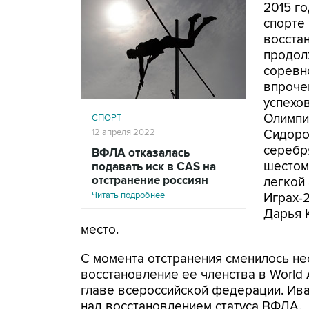
2015 г
спорте
восста
продол
соревн
впроче
успехо
Олимпи
СПОРТ
12 апреля 2022
Сидоро
серебр
ВФЛА отказалась
шестом
подавать иск в CAS на
отстранение россиян
легкой 
Читать подробнее
Играх-
Дарья 
место.
С момента отстранения сменилось н
восстановление ее членства в World 
главе всероссийской федерации. Ива
над восстановлением статуса ВФЛА.