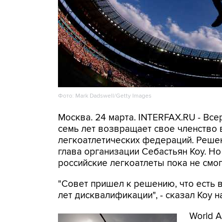
Фото: Mark Dadswell/Getty Images
Москва. 24 марта. INTERFAX.RU - Все
семь лет возвращает свое членство
легкоатлетических федераций. Решени
глава организации Себастьян Коу. Н
российские легкоатлеты пока не смог
"Совет пришел к решению, что есть
лет дисквалификации", - сказал Коу 
World 