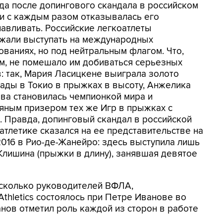
ода после допингового скандала в российском
 и с каждым разом отказывалась его
навливать. Российские легкоатлеты
жали выступать на международных
ованиях, но под нейтральным флагом. Что,
м, не помешало им добиваться серьезных
в: так, Мария Ласицкене выиграла золото
ады в Токио в прыжках в высоту, Анжелика
ва становилась чемпионкой мира и
яным призером тех же Игр в прыжках с
. Правда, допинговый скандал в российской
атлетике сказался на ее представительстве на
2016 в Рио-де-Жанейро: здесь выступила лишь
Клишина (прыжки в длину), занявшая девятое
есколько руководителей ВФЛА,
Athletics состоялось при Петре Иванове во
нов отметил роль каждой из сторон в работе