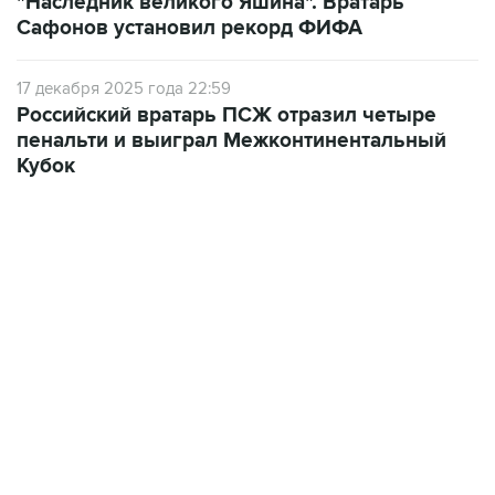
"Наследник великого Яшина". Вратарь
Сафонов установил рекорд ФИФА
17 декабря 2025 года 22:59
Российский вратарь ПСЖ отразил четыре
пенальти и выиграл Межконтинентальный
Кубок
19:33, 7 августа 2026
Есть обновление от 20:32
→
Что произошло за день: пятница, 7 августа