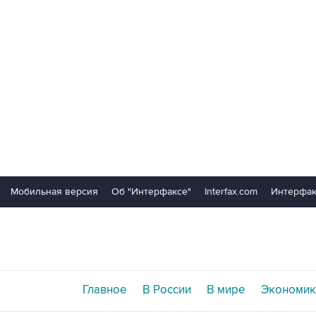
Мобильная версия
Об "Интерфаксе"
Interfax.com
Интерфак
Главное
В России
В мире
Экономик