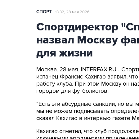
СПОРТ
13:32, 28 мая 2026
Спортдиректор "Сп
назвал Москву фа
для жизни
Москва. 28 мая. INTERFAX.RU - Спор
испанец Франсис Кахигао заявил, чт
работу клуба. При этом Москву он н
городом для футболистов.
"Есть эти абсурдные санкции, но мы м
мы не можем подписывать определен
сказал Кахигао в интервью газете Ma
Кахигао отметил, что клуб продолжае
ключевыми аргументами привлечения