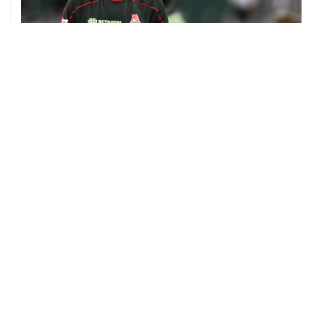
08 августа, 13:31
Евгений Кузнецов перешел в "Сибирь"
07 августа, 19:33
Хорватия официально отказала в визах ведущим
российским гимнасткам для участия в ЧЕ