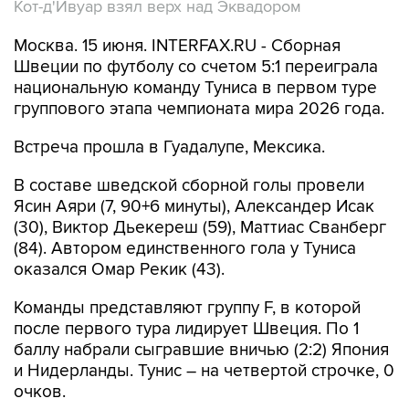
Кот-д'Ивуар взял верх над Эквадором
Москва. 15 июня. INTERFAX.RU - Сборная
Швеции по футболу со счетом 5:1 переиграла
национальную команду Туниса в первом туре
группового этапа чемпионата мира 2026 года.
Встреча прошла в Гуадалупе, Мексика.
В составе шведской сборной голы провели
Ясин Аяри (7, 90+6 минуты), Александер Исак
(30), Виктор Дьекереш (59), Маттиас Сванберг
(84). Автором единственного гола у Туниса
оказался Омар Рекик (43).
Команды представляют группу F, в которой
после первого тура лидирует Швеция. По 1
баллу набрали сыгравшие вничью (2:2) Япония
и Нидерланды. Тунис – на четвертой строчке, 0
очков.