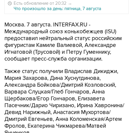
Есть обновление от 20:32
→
Что произошло за день: пятница, 7 августа
Москва. 7 августа. INTERFAX.RU -
Международный союз конькобежцев (ISU)
предоставил нейтральный статус российским
фигуристам Камиле Валиевой, Александре
Игнатовой (Трусовой) и Петру Гуменнику,
сообщает пресс-служба организации.
Также статус получили Владислав Дикиджи,
Мария Захарова, Дина Хуснутдинова,
Александра Бойкова/Дмитрий Козловский,
Варвара Слуцкая/Глеб Гончаров, Анна
Щербакова/Егор Гончаров, Елизавета
Пасечник/Дарио Чиризано, Ирина Хавронина/
Девид Нарижный, Анастасия Мухортова/
Дмитрий Евгеньев, Анна Коломенская/Артем
Фролов, Екатерина Чикмарева/Матвей
Янченков.