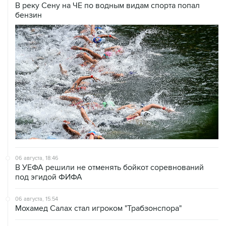
В реку Сену на ЧЕ по водным видам спорта попал
бензин
06 августа, 18:46
В УЕФА решили не отменять бойкот соревнований
под эгидой ФИФА
06 августа, 15:54
Мохамед Салах стал игроком "Трабзонспора"