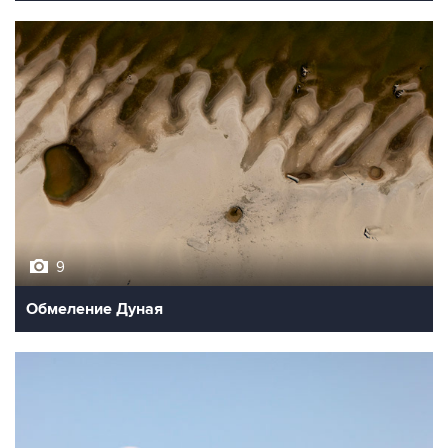
9
Обмеление Дуная