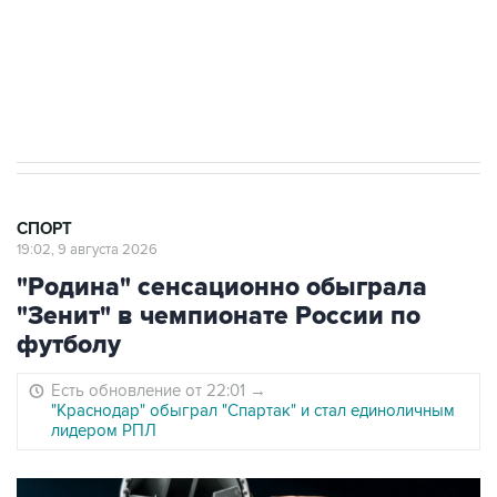
8 августа 22:34
ЦСКА и "Ростов" сыграли вничью в матче
РПЛ
СПОРТ
19:02, 9 августа 2026
"Родина" сенсационно обыграла
"Зенит" в чемпионате России по
футболу
Есть обновление от 22:01
→
"Краснодар" обыграл "Спартак" и стал единоличным
лидером РПЛ