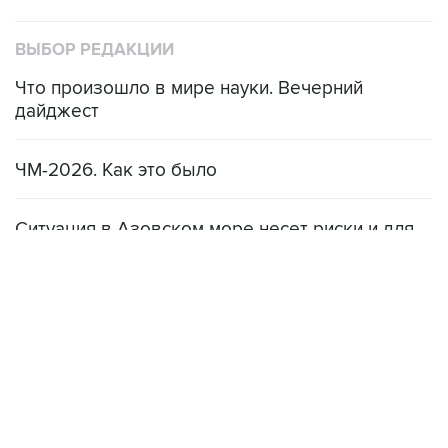
ВЫБОР РЕДАКЦИИ
Что произошло в мире науки. Вечерний
дайджест
ЧМ-2026. Как это было
Ситуация в Азовском море несет риски и для
мирового рынка, и для российских аграриев
НОВОСТИ
08 августа, 22:34
ЦСКА и "Ростов" сыграли вничью в матче РПЛ