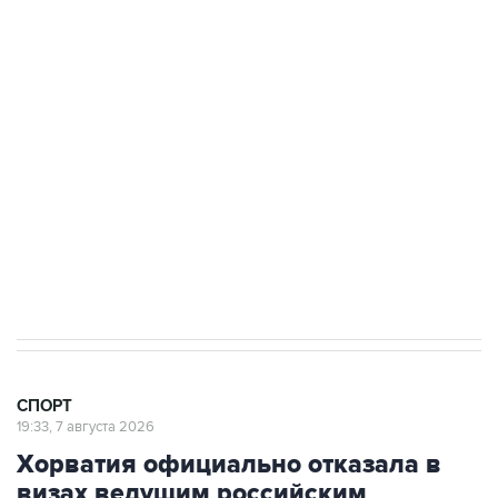
3 июля 10:45
"Рады возвращению величайшего!" В
"Вашингтоне" отреагировали на решение
Овечкина
5 января 14:03
Евгений Кузнецов стал игроком "Салавата
Юлаева"
СПОРТ
19:33, 7 августа 2026
Хорватия официально отказала в
визах ведущим российским