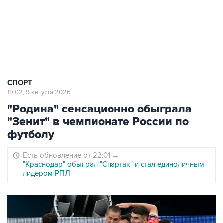
8 августа 22:34
ЦСКА и "Ростов" сыграли вничью в матче
РПЛ
СПОРТ
19:02, 9 августа 2026
"Родина" сенсационно обыграла
"Зенит" в чемпионате России по
футболу
Есть обновление от 22:01
→
"Краснодар" обыграл "Спартак" и стал единоличным
лидером РПЛ