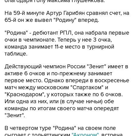
благодаря голу Максима Глушенкова.
На 59-й минуте Артур Гарибян сравнял счет, на
65-й он же вывел "Родину" вперед.
"Родина" - дебютант РПЛ, она набрала первые
очки в чемпионате. Теперь у нее 3 очка,
команда занимает 11-е место в турнирной
таблице.
Действующий чемпион России "Зенит" имеет в
активе 6 очков и по-прежнему занимает
первое место. Однако впереди в воскресенье
матч между московским "Спартаком" и
"Краснодаром", у которых также по 6 очков.
Или одна из них, или (в случае ничьи) обе
команды по итогам своего матча опередят
"Зенит".
В четвертом туре "Родина" на своем поле
сыграет с тольяттинским
"Акроном"
, встреча