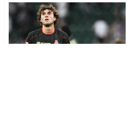
08 августа, 13:31
Евгений Кузнецов перешел в "Сибирь"
07 августа, 19:33
Хорватия официально отказала в визах ведущим
российским гимнасткам для участия в ЧЕ