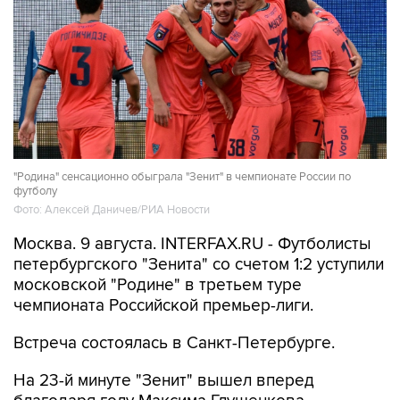
"Родина" сенсационно обыграла "Зенит" в чемпионате России по
футболу
Фото: Алексей Даничев/РИА Новости
Москва. 9 августа. INTERFAX.RU - Футболисты
петербургского "Зенита" со счетом 1:2 уступили
московской "Родине" в третьем туре
чемпионата Российской премьер-лиги.
Встреча состоялась в Санкт-Петербурге.
На 23-й минуте "Зенит" вышел вперед