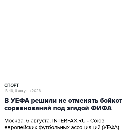
Купить подписку на профессиональную ленту
Подписаться на рассылку главных новостей сайта
Получать оперативные новости в официальном
канале
СПОРТ
18:46, 6 августа 2026
В УЕФА решили не отменять бойкот
соревнований под эгидой ФИФА
Москва. 6 августа. INTERFAX.RU - Союз
европейских футбольных ассоциаций (УЕФА)