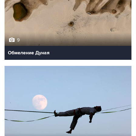
9
Обмеление Дуная