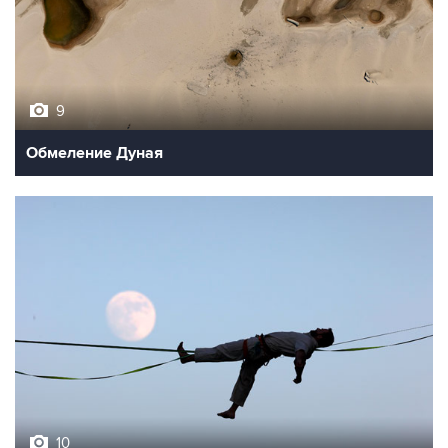
9
Обмеление Дуная
10