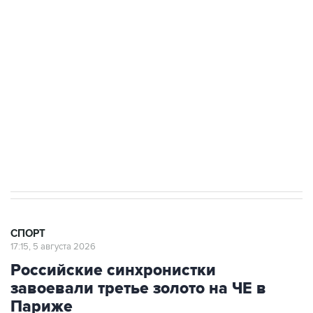
Подписаться на рассылку главных новостей сайта
Получать оперативные новости в официальном
канале
2 августа 00:45
Guardian пишет, что в Европе ищут замену
президенту ФИФА Инфантино
СПОРТ
17:15, 5 августа 2026
Российские синхронистки
завоевали третье золото на ЧЕ в
Париже