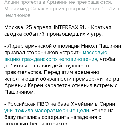
Акции протеста в Армении не прекращаются,
Мохаммед Салах устроил разгром "Ромы" в Лиге
чемпионов
Москва. 25 апреля. INTERFAX.RU - Краткая
сводка событий, произошедших к утру:
- Лидер армянской оппозиции Никол Пашинян
призвал сторонников устроить
массовую
акцию гражданского неповиновения
, чтобы
добиться отставки действующего
правительства. Перед этим временно
исполняющий обязанности премьер-министра
Армении Карен Карапетян отменил встречу с
Пашиняном.
- Российская ПВО на базе Хмеймим в Сирии
уничтожила малоразмерные цели
. Ранее на
базу пытались совершить нападения с
помощью беспилотников.