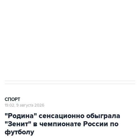
чемпионате России по футболу
9 августа 16:35
Московское "Динамо" одержало первую
победу в сезоне в РПЛ
8 августа 22:34
ЦСКА и "Ростов" сыграли вничью в матче
РПЛ
СПОРТ
19:02, 9 августа 2026
"Родина" сенсационно обыграла
"Зенит" в чемпионате России по
футболу