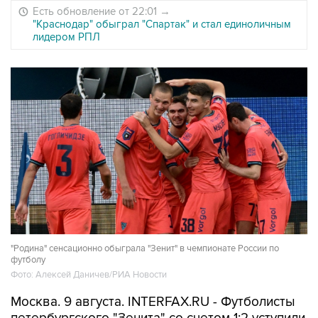
Есть обновление от 22:01
→
"Краснодар" обыграл "Спартак" и стал единоличным
лидером РПЛ
"Родина" сенсационно обыграла "Зенит" в чемпионате России по
футболу
Фото: Алексей Даничев/РИА Новости
Москва. 9 августа. INTERFAX.RU - Футболисты