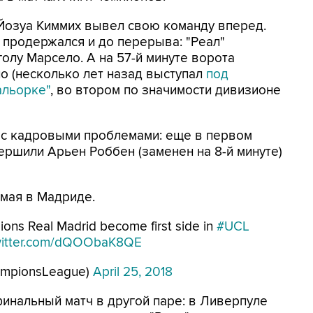
 Йозуа Киммих вывел свою команду вперед.
 продержался и до перерыва: "Реал"
голу Марсело. А на 57-й минуте ворота
о (несколько лет назад выступал
под
альорке"
, во втором по значимости дивизионе
ь с кадровыми проблемами: еще в первом
ершили Арьен Роббен (заменен на 8-й минуте)
 мая в Мадриде.
ons Real Madrid become first side in
#UCL
twitter.com/dQOObaK8QE
ampionsLeague)
April 25, 2018
инальный матч в другой паре: в Ливерпуле