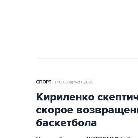
Купить подписку на
Подписа
профессиональную ленту
главных
СПОРТ
17:03, 5 августа 2026
Кириленко скепти
скорое возвращен
баскетбола