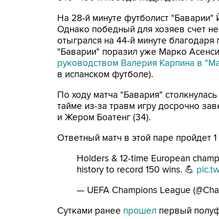
На 28-й минуте футболист "Баварии"
Однако победный для хозяев счет не
отыгрался на 44-й минуте благодаря 
"Баварии" поразил уже Марко Асенси
руководством Валерия Карпина в "М
в испанском футболе).
По ходу матча "Бавария" столкнулас
тайме из-за травм игру досрочно зав
и Жером Боатенг (34).
Ответный матч в этой паре пройдет 1
Holders & 12-time European champi
history to record 150 wins. 💪
pic.
— UEFA Champions League (@Ch
Сутками ранее
прошел
первый полуф