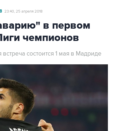
8
23:40, 25 апреля 2018
аварию" в первом
Лиги чемпионов
 встреча состоится 1 мая в Мадриде