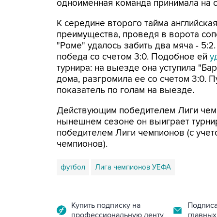
одноименная команда принимала на с
К середине второго тайма английска
преимущества, проведя в ворота соп
"Роме" удалось забить два мяча - 5:2
победа со счетом 3:0. Подобное ей
у
турнира: на выезде она уступила "Бар
дома, разгромила ее со счетом 3:0. 
показатель по голам на выезде.
Действующим победителем Лиги чемпи
нынешнем сезоне он выиграет турнир
победителем Лиги чемпионов (с уче
чемпионов).
футбол
Лига чемпионов УЕФА
Купить подписку на
Подписа
профессиональную ленту
главных