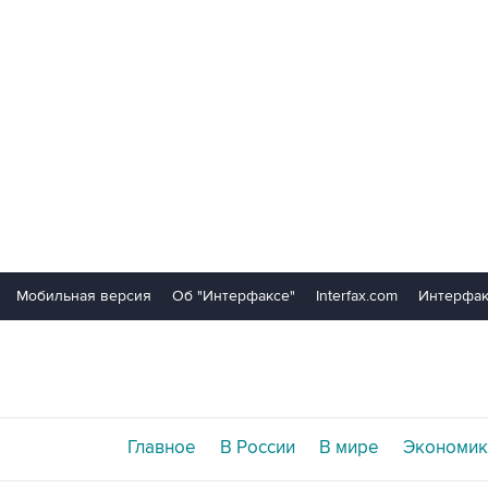
Мобильная версия
Об "Интерфаксе"
Interfax.com
Интерфак
Главное
В России
В мире
Экономик