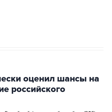
ться на рассылку
Получать оперативные новости
 новостей сайта
в официальном канале
чески оценил шансы на
ие российского