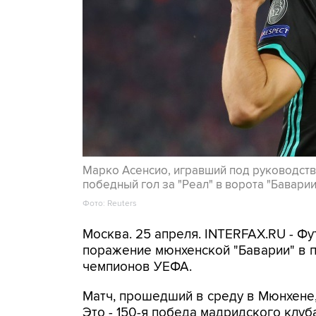
Марко Асенсио, игравший под руководств
победный гол за "Реал" в ворота "Баварии
Фото: Reuters
Москва. 25 апреля. INTERFAX.RU - Ф
поражение мюнхенской "Баварии" в 
чемпионов УЕФА.
Матч, прошедший в среду в Мюнхене, 
Это - 150-я победа мадридского клуб