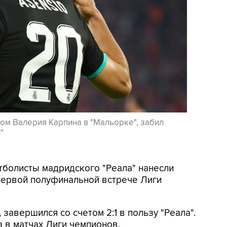
ом Валерия Карпина в "Мальорке", забил
"
утболисты мадридского "Реала" нанесли
первой полуфинальной встрече Лиги
завершился со счетом 2:1 в пользу "Реала".
а в матчах Лиги чемпионов.