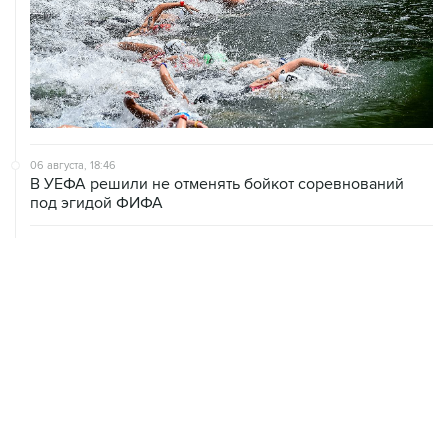
06 августа, 18:46
В УЕФА решили не отменять бойкот соревнований
под эгидой ФИФА
06 августа, 15:54
Мохамед Салах стал игроком "Трабзонспора"
06 августа, 14:28
Футболист Антон Заболотный дисквалифицирован на
полгода за допинг
06 августа, 12:23
"Спартак" объявил о переходе нападающего Даку